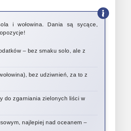
sola i wołowina. Dania są sycące,
ropozycje!
datków – bez smaku solo, ale z
ołowina), bez udziwnień, za to z
 do zgarniania zielonych liści w
sowym, najlepiej nad oceanem –