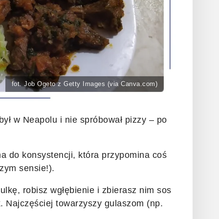
fot. Job Ogeto z Getty Images (via Canva.com)
 był w Neapolu i nie spróbował pizzy – po
na do konsystencji, która przypomina coś
zym sensie!).
lkę, robisz wgłębienie i zbierasz nim sos
. Najczęściej towarzyszy gulaszom (np.