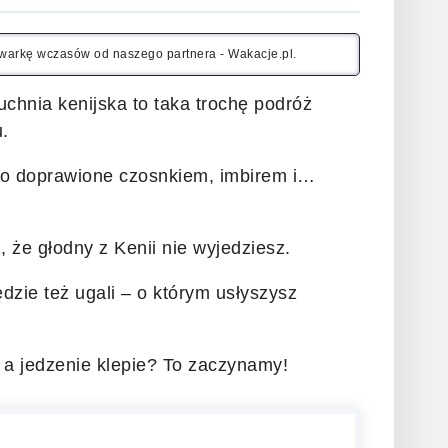
kiwarkę wczasów od naszego partnera - Wakacje.pl.
Kuchnia kenijska to taka trochę podróż
.
stko doprawione czosnkiem, imbirem i…
z, że głodny z Kenii nie wyjedziesz.
dzie też ugali – o którym usłyszysz
 a jedzenie klepie? To zaczynamy!