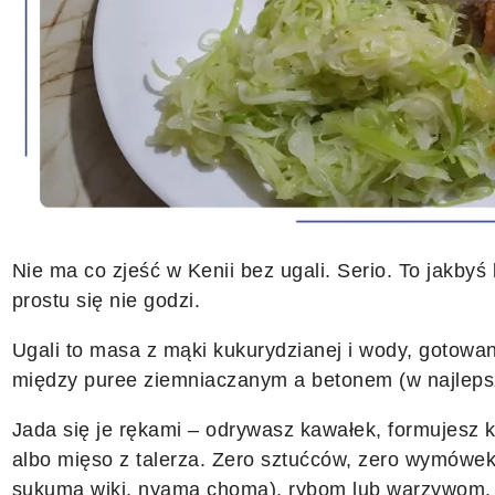
Nie ma co zjeść w Kenii bez ugali. Serio. To jakbyś
prostu się nie godzi.
Ugali to masa z mąki kukurydzianej i wody, gotowa
między puree ziemniaczanym a betonem (w najleps
Jada się je rękami – odrywasz kawałek, formujesz ku
albo mięso z talerza. Zero sztućców, zero wymówek
sukuma wiki, nyama choma), rybom lub warzywom.