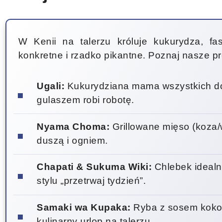
W Kenii na talerzu króluje kukurydza, fa
konkretne i rzadko pikantne. Poznaj nasze p
Ugali:
Kukurydziana mama wszystkich do
gulaszem robi robotę.
Nyama Choma:
Grillowane mięso (koza/w
duszą i ogniem.
Chapati & Sukuma Wiki:
Chlebek idealny
stylu „przetrwaj tydzień”.
Samaki wa Kupaka:
Ryba z sosem koko
kulinarny urlop na talerzu.