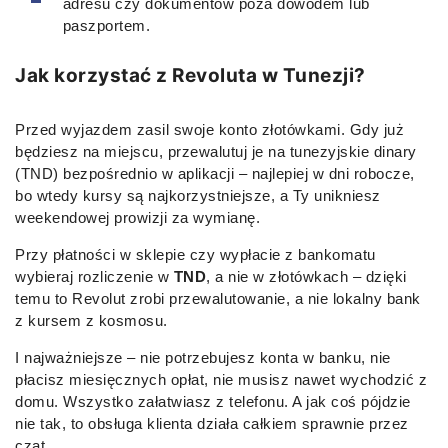
adresu czy dokumentów poza dowodem lub
paszportem.
Jak korzystać z Revoluta w Tunezji?
Przed wyjazdem zasil swoje konto złotówkami. Gdy już
będziesz na miejscu, przewalutuj je na tunezyjskie dinary
(TND) bezpośrednio w aplikacji – najlepiej w dni robocze,
bo wtedy kursy są najkorzystniejsze, a Ty unikniesz
weekendowej prowizji za wymianę.
Przy płatności w sklepie czy wypłacie z bankomatu
wybieraj rozliczenie w
TND
, a nie w złotówkach – dzięki
temu to Revolut zrobi przewalutowanie, a nie lokalny bank
z kursem z kosmosu.
I najważniejsze – nie potrzebujesz konta w banku, nie
płacisz miesięcznych opłat, nie musisz nawet wychodzić z
domu. Wszystko załatwiasz z telefonu. A jak coś pójdzie
nie tak, to obsługa klienta działa całkiem sprawnie przez
czat.