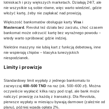
lotniskach i przy większych marketach. Działają 24/7, ale
nie wszystkie są sobie równe, więc warto wiedzieć, gdzie
włożyć kartę, żeby nie zapłakać nad prowizją.
Większość bankomatów obsługuje karty
Visa
i
Mastercard
. Revolut też działa bez zarzutu, choć czasem
bankomat może odrzucić kartę bez wyraźnego powodu –
wtedy warto spróbować gdzie indziej.
Niektóre maszyny nie lubią kart z funkcją debetową, inne
nie wspierają chipów – klasyka tunezyjskich
niespodzianek.
Limity i prowizje
Standardowy limit wypłaty z jednego bankomatu to
zazwyczaj
400–500 TND
na raz (ok. 500–600 zł). Można
oczywiście wypłacić kilka razy pod rząd, ale bank może
naliczyć prowizję za każdą z transakcji. Dla Revoluta,
pierwsze wypłaty w miesiącu bywają darmowe (zależnie od
planu), później wpada opłata 2%.