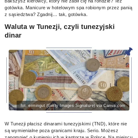
bakszysz kierowcy, który nie zabił cię na rondzie? Też
gotówka. Manicure w hotelowym spa robionym przez panią
z sąsiedztwa? Zgadnij… tak, gotówka.
Waluta w Tunezji, czyli tunezyjski
dinar
fot. ermingut (Getty Images Signature) via Canva.com
W Tunezji płacisz dinarami tunezyjskimi (TND), które nie
są wymienialne poza granicami kraju. Serio. Możesz
zapomnieć o kupieniu ich w kantorze w Polsce. Na miejscu