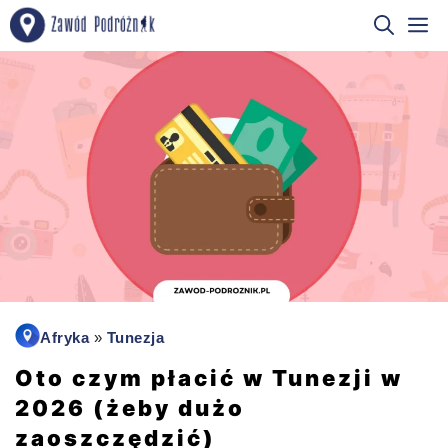
Przejdź
M
do
treści
Afryka
»
Tunezja
Oto czym płacić w Tunezji w
2026 (żeby dużo
zaoszczędzić)