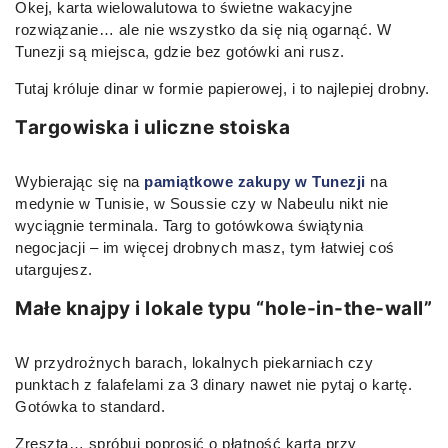
Okej, karta wielowalutowa to świetne wakacyjne
rozwiązanie… ale nie wszystko da się nią ogarnąć. W
Tunezji są miejsca, gdzie bez gotówki ani rusz.
Tutaj króluje dinar w formie papierowej, i to najlepiej drobny.
Targowiska i uliczne stoiska
Wybierając się na
pamiątkowe zakupy w Tunezji
na
medynie w Tunisie, w Soussie czy w Nabeulu nikt nie
wyciągnie terminala. Targ to gotówkowa świątynia
negocjacji – im więcej drobnych masz, tym łatwiej coś
utargujesz.
Małe knajpy i lokale typu “hole-in-the-wall”
W przydrożnych barach, lokalnych piekarniach czy
punktach z falafelami za 3 dinary nawet nie pytaj o kartę.
Gotówka to standard.
Zresztą… spróbuj poprosić o płatność kartą przy