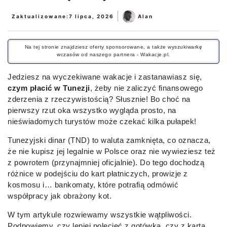
|
Zaktualizowane:
7 lipca, 2026
Alan
Na tej stronie znajdziesz oferty sponsorowane, a także wyszukiwarkę
wczasów od naszego partnera - Wakacje.pl.
Jedziesz na wyczekiwane wakacje i zastanawiasz się,
czym płacić w Tunezji
, żeby nie zaliczyć finansowego
zderzenia z rzeczywistością? Słusznie! Bo choć na
pierwszy rzut oka wszystko wygląda prosto, na
nieświadomych turystów może czekać kilka pułapek!
Tunezyjski dinar (TND) to waluta zamknięta, co oznacza,
że nie kupisz jej legalnie w Polsce oraz nie wywieziesz też
z powrotem (przynajmniej oficjalnie). Do tego dochodzą
różnice w podejściu do kart płatniczych, prowizje z
kosmosu i… bankomaty, które potrafią odmówić
współpracy jak obrażony kot.
W tym artykule rozwiewamy wszystkie wątpliwości.
Podpowiemy, czy lepiej polecieć z gotówką, czy z kartą.