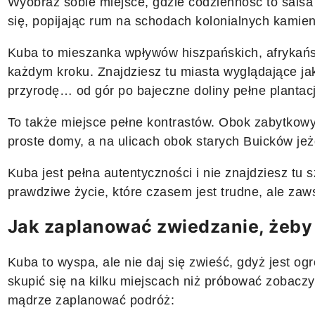
Wyobraź sobie miejsce, gdzie codzienność to salsa
się, popijając rum na schodach kolonialnych kamien
Kuba to mieszanka wpływów hiszpańskich, afrykański
każdym kroku. Znajdziesz tu miasta wyglądające ja
przyrodę… od gór po bajeczne doliny pełne plantacji
To także miejsce pełne kontrastów. Obok zabytkow
proste domy, a na ulicach obok starych Buicków jeż
Kuba jest pełna autentyczności i nie znajdziesz tu s
prawdziwe życie, które czasem jest trudne, ale zaw
Jak zaplanować zwiedzanie, żeby 
Kuba to wyspa, ale nie daj się zwieść, gdyż jest ogr
skupić się na kilku miejscach niż próbować zobaczy
mądrze zaplanować podróż: