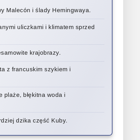
wy Malecón i ślady Hemingwaya.
anymi uliczkami i klimatem sprzed
iesamowite krajobrazy.
a z francuskim szykiem i
e plaże, błękitna woda i
rdziej dzika część Kuby.