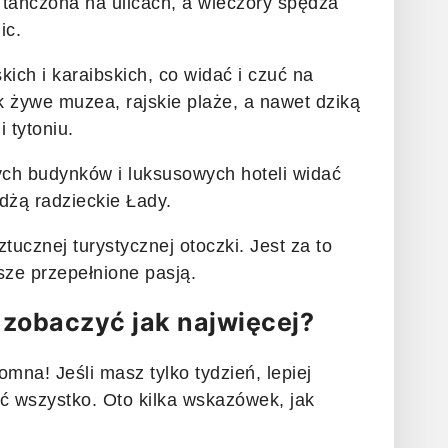
 tańczona na ulicach, a wieczory spędza
ic.
ch i karaibskich, co widać i czuć na
k żywe muzea, rajskie plaże, a nawet dziką
 tytoniu.
ych budynków i luksusowych hoteli widać
dżą radzieckie Łady.
ztucznej turystycznej otoczki. Jest za to
sze przepełnione pasją.
zobaczyć jak najwięcej?
omna! Jeśli masz tylko tydzień, lepiej
ć wszystko. Oto kilka wskazówek, jak