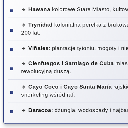
🔹
Hawana
kolorowe Stare Miasto, kulto
🔹
Trynidad
kolonialna perełka z brukow
200 lat.
🔹
Viñales
: plantacje tytoniu, mogoty i n
🔹
Cienfuegos i Santiago de Cuba
miast
rewolucyjną duszą.
🔹
Cayo Coco i Cayo Santa María
rajski
snorkeling wśród raf.
🔹
Baracoa
: dżungla, wodospady i najba