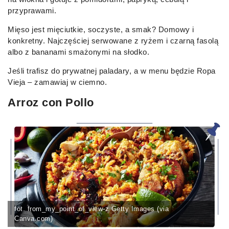
przyprawami.
Mięso jest mięciutkie, soczyste, a smak? Domowy i
konkretny. Najczęściej serwowane z ryżem i czarną fasolą
albo z bananami smażonymi na słodko.
Jeśli trafisz do prywatnej paladary, a w menu będzie Ropa
Vieja – zamawiaj w ciemno.
Arroz con Pollo
fot. from_my_point_of_view-z Getty Images (via
Canva.com)