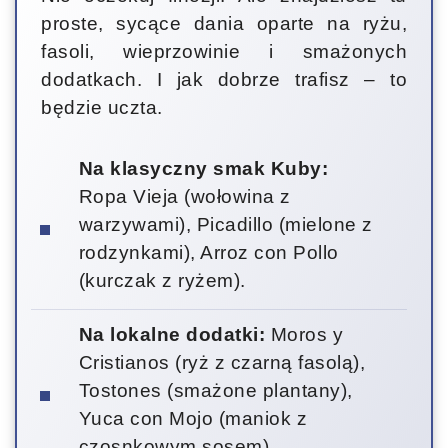
proste, sycące dania oparte na ryżu,
fasoli, wieprzowinie i smażonych
dodatkach. I jak dobrze trafisz – to
będzie uczta.
Na klasyczny smak Kuby:
Ropa Vieja (wołowina z
warzywami), Picadillo (mielone z
rodzynkami), Arroz con Pollo
(kurczak z ryżem).
Na lokalne dodatki:
Moros y
Cristianos (ryż z czarną fasolą),
Tostones (smażone plantany),
Yuca con Mojo (maniok z
czosnkowym sosem).