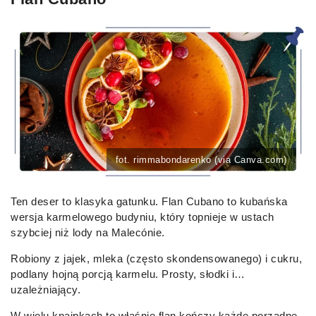
fot. rimmabondarenko (via Canva.com)
Ten deser to klasyka gatunku. Flan Cubano to kubańska
wersja karmelowego budyniu, który topnieje w ustach
szybciej niż lody na Malecónie.
Robiony z jajek, mleka (często skondensowanego) i cukru,
podlany hojną porcją karmelu. Prosty, słodki i…
uzależniający.
W wielu knajpkach to właśnie flan kończy każde porządne