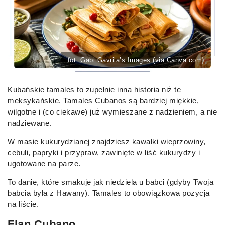
fot. Gabi Gavrila’s Images (via Canva.com)
Kubańskie tamales to zupełnie inna historia niż te
meksykańskie. Tamales Cubanos są bardziej miękkie,
wilgotne i (co ciekawe) już wymieszane z nadzieniem, a nie
nadziewane.
W masie kukurydzianej znajdziesz kawałki wieprzowiny,
cebuli, papryki i przypraw, zawinięte w liść kukurydzy i
ugotowane na parze.
To danie, które smakuje jak niedziela u babci (gdyby Twoja
babcia była z Hawany). Tamales to obowiązkowa pozycja
na liście.
Flan Cubano