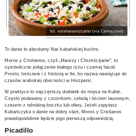
fot. estefaniavizcaino (via Canva.com)
To danie to absolutny filar kubańskiej kuchni.
Moros y Cristianos, czyli „Maurzy i Chrześcijanie”, to
symboliczne połączenie białego ryżu i czarnej fasoli.
Prosto, treściwie i z historią w tle, bo nazwa nawiązuje do
czasów arabskiej obecności w Hiszpanii.
W praktyce to najczęstszy dodatek do mięsa na Kubie.
Często podawany z czosnkiem, cebulą i liściem laurowym,
czasem z odrobiną boczku lub oliwy. Jeżeli zapytasz
Kubańczyka o danie na dobry start, Moros y Cristianos
prawdopodobnie będzie jego pierwszą odpowiedzią.
Picadillo