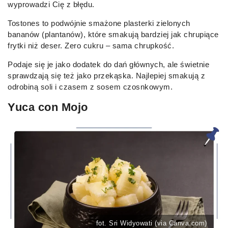
wyprowadzi Cię z błędu.
Tostones to podwójnie smażone plasterki zielonych
bananów (plantanów), które smakują bardziej jak chrupiące
frytki niż deser. Zero cukru – sama chrupkość.
Podaje się je jako dodatek do dań głównych, ale świetnie
sprawdzają się też jako przekąska. Najlepiej smakują z
odrobiną soli i czasem z sosem czosnkowym.
Yuca con Mojo
fot. Sri Widyowati (via Canva.com)