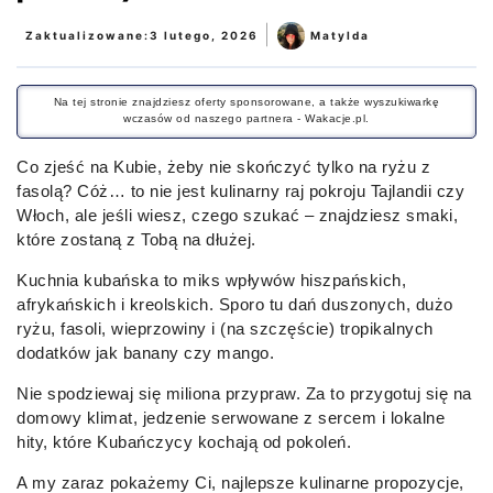
|
Zaktualizowane:
3 lutego, 2026
Matylda
Na tej stronie znajdziesz oferty sponsorowane, a także wyszukiwarkę
wczasów od naszego partnera - Wakacje.pl.
Co zjeść na Kubie, żeby nie skończyć tylko na ryżu z
fasolą? Cóż… to nie jest kulinarny raj pokroju Tajlandii czy
Włoch, ale jeśli wiesz, czego szukać – znajdziesz smaki,
które zostaną z Tobą na dłużej.
Kuchnia kubańska to miks wpływów hiszpańskich,
afrykańskich i kreolskich. Sporo tu dań duszonych, dużo
ryżu, fasoli, wieprzowiny i (na szczęście) tropikalnych
dodatków jak banany czy mango.
Nie spodziewaj się miliona przypraw. Za to przygotuj się na
domowy klimat, jedzenie serwowane z sercem i lokalne
hity, które Kubańczycy kochają od pokoleń.
A my zaraz pokażemy Ci, najlepsze kulinarne propozycje,