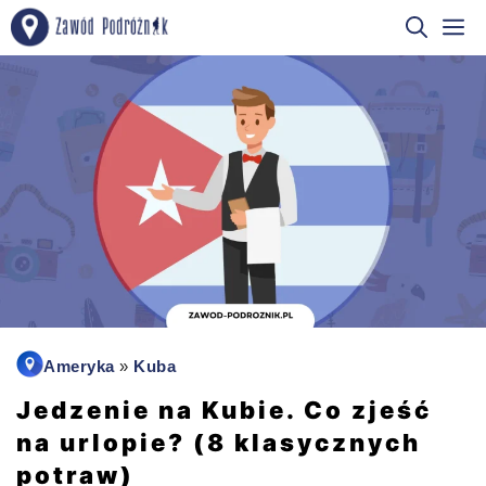
Przejdź
M
do
treści
Ameryka
»
Kuba
Jedzenie na Kubie. Co zjeść
na urlopie? (8 klasycznych
potraw)