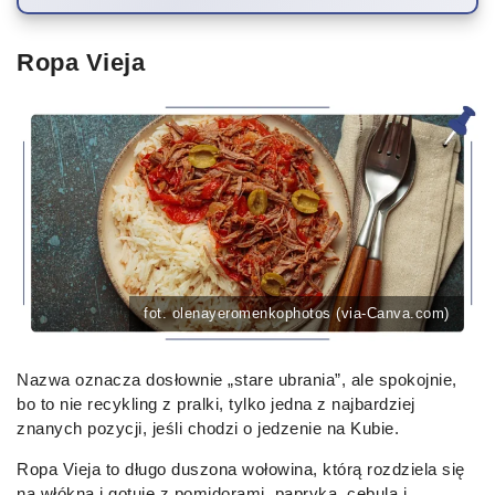
Ropa Vieja
fot. olenayeromenkophotos (via-Canva.com)
Nazwa oznacza dosłownie „stare ubrania”, ale spokojnie,
bo to nie recykling z pralki, tylko jedna z najbardziej
znanych pozycji, jeśli chodzi o jedzenie na Kubie.
Ropa Vieja to długo duszona wołowina, którą rozdziela się
na włókna i gotuje z pomidorami, papryką, cebulą i