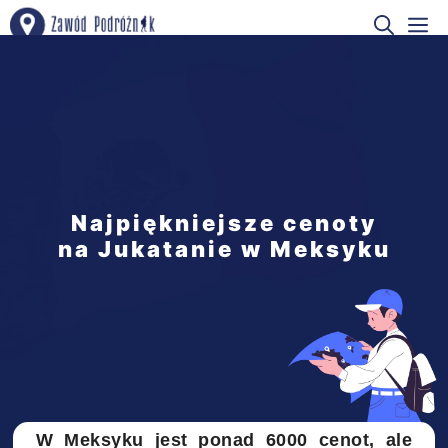
Przejdź
M
do
treści
Najpiękniejsze cenoty
na Jukatanie w Meksyku
W Meksyku jest ponad 6000 cenot, ale