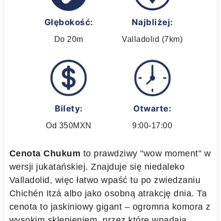
Głębokość:
Najbliżej:
Do 20m
Valladolid (7km)
Bilety:
Otwarte:
Od 350MXN
9:00-17:00
Cenota Chukum
to prawdziwy "wow moment" w
wersji jukatańskiej. Znajduje się niedaleko
Valladolid, więc łatwo wpaść tu po zwiedzaniu
Chichén Itzá albo jako osobną atrakcję dnia. Ta
cenota to jaskiniowy gigant – ogromna komora z
wysokim sklepieniem, przez które wpadają