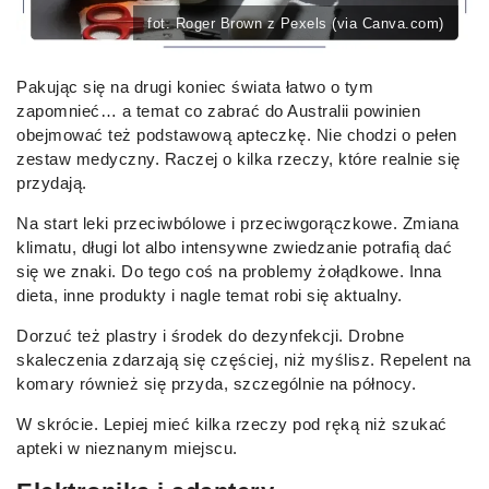
fot. Roger Brown z Pexels (via Canva.com)
Pakując się na drugi koniec świata łatwo o tym
zapomnieć… a temat co zabrać do Australii powinien
obejmować też podstawową apteczkę. Nie chodzi o pełen
zestaw medyczny. Raczej o kilka rzeczy, które realnie się
przydają.
Na start leki przeciwbólowe i przeciwgorączkowe. Zmiana
klimatu, długi lot albo intensywne zwiedzanie potrafią dać
się we znaki. Do tego coś na problemy żołądkowe. Inna
dieta, inne produkty i nagle temat robi się aktualny.
Dorzuć też plastry i środek do dezynfekcji. Drobne
skaleczenia zdarzają się częściej, niż myślisz. Repelent na
komary również się przyda, szczególnie na północy.
W skrócie. Lepiej mieć kilka rzeczy pod ręką niż szukać
apteki w nieznanym miejscu.