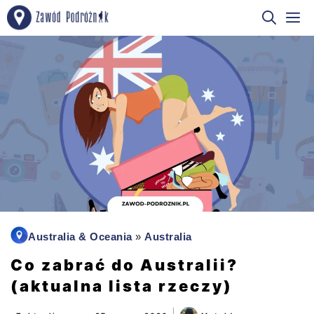
Przejdź
M
do
treści
Australia & Oceania
»
Australia
Co zabrać do Australii?
(aktualna lista rzeczy)