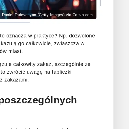
t. Daniel Tadevosyan (Getty Images) via Canva.com
 to oznacza w praktyce? Np. dozwolone
zakazują go całkowicie, zwłaszcza w
rów miast.
zuje całkowity zakaz, szczególnie ze
to zwrócić uwagę na tabliczki
 z zakazami.
 poszczególnych