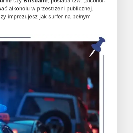
urne
czy
Brisbane
, posiada tzw. „alcohol-
wać alkoholu w przestrzeni publicznej.
czy imprezujesz jak surfer na pełnym