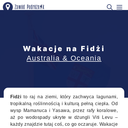
Przejdź
M
do
treści
Wakacje na Fidżi
Australia & Oceania
Fidżi
to raj na ziemi, który zachwyca lagunami,
tropikalną roślinnością i kulturą pełną ciepła. Od
wysp Mamanuca i Yasawa, przez rafy koralowe,
aż po wodospady ukryte w dżungli Viti Levu –
każdy znajdzie tutaj coś, co go oczaruje. Wakacje