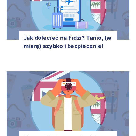
Jak dolecieć na Fidżi? Tanio, (w
miarę) szybko i bezpiecznie!