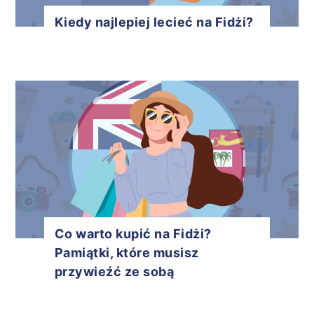
Kiedy najlepiej lecieć na Fidżi?
Co warto kupić na Fidżi?
Pamiątki, które musisz
przywieźć ze sobą