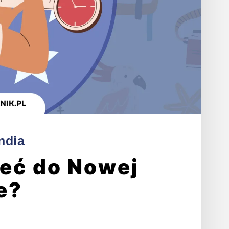
ndia
ieć do Nowej
e?