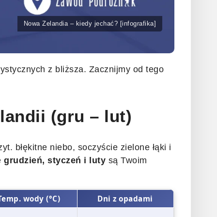
Nowa Zelandia – kiedy jechać? [infografika]
ystycznych z bliższa. Zacznijmy od tego
ndii (gru – lut)
t. błękitne niebo, soczyście zielone łąki i
e
grudzień, styczeń i luty
są Twoim
Temp. wody (°C)
Dni z opadami