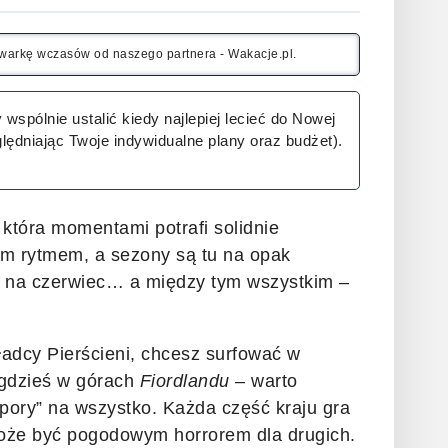
kiwarkę wczasów od naszego partnera - Wakacje.pl.
spólnie ustalić kiedy najlepiej lecieć do Nowej
ędniając Twoje indywidualne plany oraz budżet).
 która momentami potrafi solidnie
m rytmem, a sezony są tu na opak
a na czerwiec… a między tym wszystkim –
ładcy Pierścieni, chcesz surfować w
 gdzieś w górach
Fiordlandu
– warto
 pory” na wszystko. Każda część kraju gra
 może być pogodowym horrorem dla drugich.