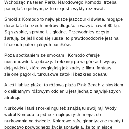
Wchodząc na teren Parku Narodowego Komodo, trzeba
pamiętać o jednym, iż to nie jest zwykły rezerwat.
Smoki z Komodo to największe jaszczurki świata, mogące
dorastać do trzech metrów długości i ważyć nawet 90 kg.
Są szybkie, sprytne i… głodne. Przewodnicy często
żartują, że jeśli coś się rusza, to prawdopodobnie jest na
liście ich potencjalnych posiłków.
Poza spotkaniem ze smokami, Komodo oferuje
niesamowite krajobrazy. Trekkingi po wzgórzach wyspy
dają widoki, które wyglądają jak kadry z filmu fantasy:
zielone pagórki, turkusowe zatoki i bezkres oceanu.
A jeśli lubisz plaże, to różowa plaża Pink Beach z piaskiem
o delikatnym różowym odcieniu jest jedną z największych
atrakcji.
Nurkowie i fani snorkelingu też znajdą tu swój raj. Wody
wokół Komodo to jedne z najlepszych miejsc do
nurkowania na świecie. Kolorowe rafy, gigantyczne manty i
bogactwo podwodnego życia sprawiają, że to miejsce