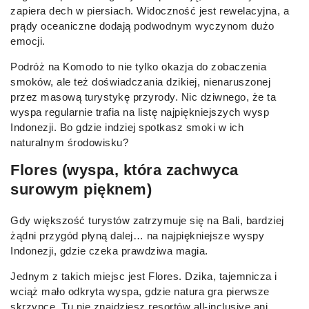
zapiera dech w piersiach. Widoczność jest rewelacyjna, a
prądy oceaniczne dodają podwodnym wyczynom dużo
emocji.
Podróż na Komodo to nie tylko okazja do zobaczenia
smoków, ale też doświadczania dzikiej, nienaruszonej
przez masową turystykę przyrody. Nic dziwnego, że ta
wyspa regularnie trafia na listę najpiękniejszych wysp
Indonezji. Bo gdzie indziej spotkasz smoki w ich
naturalnym środowisku?
Flores (wyspa, która zachwyca
surowym pięknem)
Gdy większość turystów zatrzymuje się na Bali, bardziej
żądni przygód płyną dalej… na najpiękniejsze wyspy
Indonezji, gdzie czeka prawdziwa magia.
Jednym z takich miejsc jest Flores. Dzika, tajemnicza i
wciąż mało odkryta wyspa, gdzie natura gra pierwsze
skrzypce. Tu nie znajdziesz resortów all-inclusive ani