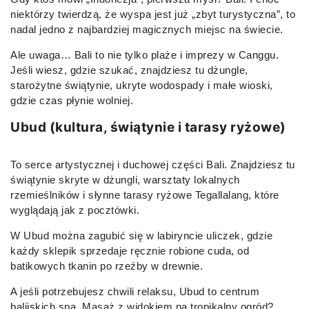
niektórzy twierdzą, że wyspa jest już „zbyt turystyczna”, to
nadal jedno z najbardziej magicznych miejsc na świecie.
Ale uwaga… Bali to nie tylko plaże i imprezy w Canggu.
Jeśli wiesz, gdzie szukać, znajdziesz tu dżungle,
starożytne świątynie, ukryte wodospady i małe wioski,
gdzie czas płynie wolniej.
Ubud (kultura, świątynie i tarasy ryżowe)
To serce artystycznej i duchowej części Bali. Znajdziesz tu
świątynie skryte w dżungli, warsztaty lokalnych
rzemieślników i słynne tarasy ryżowe Tegallalang, które
wyglądają jak z pocztówki.
W Ubud można zagubić się w labiryncie uliczek, gdzie
każdy sklepik sprzedaje ręcznie robione cuda, od
batikowych tkanin po rzeźby w drewnie.
A jeśli potrzebujesz chwili relaksu, Ubud to centrum
balijskich spa. Masaż z widokiem na tropikalny ogród?