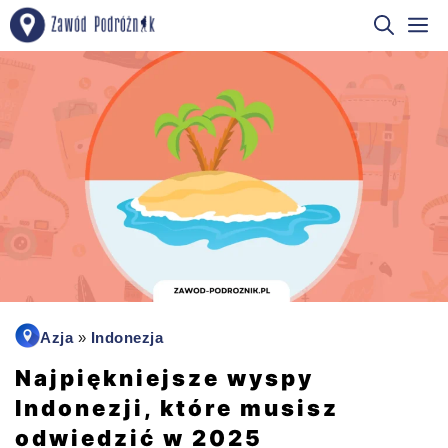
Przejdź
M
do
treści
Azja
»
Indonezja
Najpiękniejsze wyspy
Indonezji, które musisz
odwiedzić w 2025