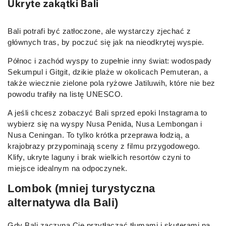
Ukryte zakątki Bali
Bali potrafi być zatłoczone, ale wystarczy zjechać z
głównych tras, by poczuć się jak na nieodkrytej wyspie.
Północ i zachód wyspy to zupełnie inny świat: wodospady
Sekumpul i Gitgit, dzikie plaże w okolicach Pemuteran, a
także wiecznie zielone pola ryżowe Jatiluwih, które nie bez
powodu trafiły na listę UNESCO.
A jeśli chcesz zobaczyć Bali sprzed epoki Instagrama to
wybierz się na wyspy Nusa Penida, Nusa Lembongan i
Nusa Ceningan. To tylko krótka przeprawa łodzią, a
krajobrazy przypominają sceny z filmu przygodowego.
Klify, ukryte laguny i brak wielkich resortów czyni to
miejsce idealnym na odpoczynek.
Lombok (mniej turystyczna
alternatywa dla Bali)
Gdy Bali zaczyna Cię przytłaczać tłumami i skuterami na