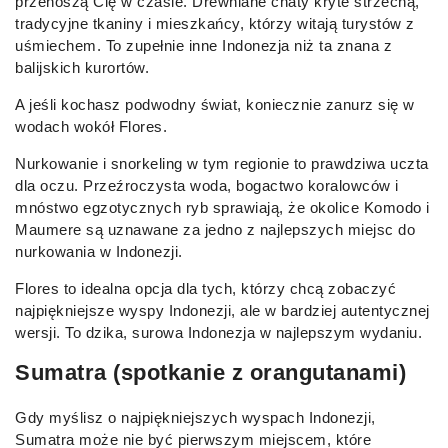
przenoszą Cię w czasie. Drewniane chaty kryte strzechą,
tradycyjne tkaniny i mieszkańcy, którzy witają turystów z
uśmiechem. To zupełnie inne Indonezja niż ta znana z
balijskich kurortów.
A jeśli kochasz podwodny świat, koniecznie zanurz się w
wodach wokół Flores.
Nurkowanie i snorkeling w tym regionie to prawdziwa uczta
dla oczu. Przeźroczysta woda, bogactwo koralowców i
mnóstwo egzotycznych ryb sprawiają, że okolice Komodo i
Maumere są uznawane za jedno z najlepszych miejsc do
nurkowania w Indonezji.
Flores to idealna opcja dla tych, którzy chcą zobaczyć
najpiękniejsze wyspy Indonezji, ale w bardziej autentycznej
wersji. To dzika, surowa Indonezja w najlepszym wydaniu.
Sumatra (spotkanie z orangutanami)
Gdy myślisz o najpiękniejszych wyspach Indonezji,
Sumatra może nie być pierwszym miejscem, które