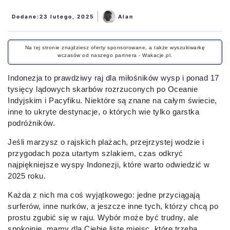
|
Dodane:
23 lutego, 2025
Alan
Na tej stronie znajdziesz oferty sponsorowane, a także wyszukiwarkę
wczasów od naszego partnera - Wakacje.pl.
Indonezja to prawdziwy raj dla miłośników wysp i ponad 17
tysięcy lądowych skarbów rozrzuconych po Oceanie
Indyjskim i Pacyfiku. Niektóre są znane na całym świecie,
inne to ukryte destynacje, o których wie tylko garstka
podróżników.
Jeśli marzysz o rajskich plażach, przejrzystej wodzie i
przygodach poza utartym szlakiem, czas odkryć
najpiękniejsze wyspy Indonezji, które warto odwiedzić w
2025 roku.
Każda z nich ma coś wyjątkowego: jedne przyciągają
surferów, inne nurków, a jeszcze inne tych, którzy chcą po
prostu zgubić się w raju. Wybór może być trudny, ale
spokojnie, mamy dla Ciebie listę miejsc, które trzeba