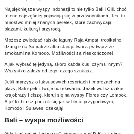
Najpiękniejsze wyspy Indonezji to nie tylko Bali i Gili, choć
to one najczęściej pojawiają się w przewodnikach. Jest tu
mnóstwo mniej znanych perełek, które zachwycają
plażami, kulturą i przyrodą.
Możesz zwiedzać rajskie laguny Raja Ampat, tropikalne
dżungle na Sumatrze albo stanąć twarzą w twarz ze
smokami na Komodo. Możliwości są nieskończone!
A jak wybrać tę jedyną, skoro każda kusi czymś innym?
Wszystko zależy od tego, czego szukasz.
Jeśli marzysz o luksusowych resortach i imprezach na
plaży, Bali spełni Twoje oczekiwania. Jeżeli wolisz dzikie
krajobrazy i ciszę, kieruj się na wyspy Flores czy Lombok.
A jeśli chcesz poczuć się jak w filmie przygodowym,
Komodo i Sulawesi czekają!
Bali – wyspa możliwości
Gdy ktoś mówi „Indonezja”, pierwsza myśl? Bali. I choć