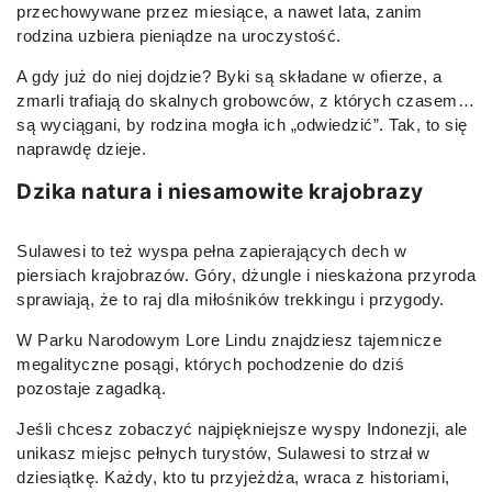
przechowywane przez miesiące, a nawet lata, zanim
rodzina uzbiera pieniądze na uroczystość.
A gdy już do niej dojdzie? Byki są składane w ofierze, a
zmarli trafiają do skalnych grobowców, z których czasem…
są wyciągani, by rodzina mogła ich „odwiedzić”. Tak, to się
naprawdę dzieje.
Dzika natura i niesamowite krajobrazy
Sulawesi to też wyspa pełna zapierających dech w
piersiach krajobrazów. Góry, dżungle i nieskażona przyroda
sprawiają, że to raj dla miłośników trekkingu i przygody.
W Parku Narodowym Lore Lindu znajdziesz tajemnicze
megalityczne posągi, których pochodzenie do dziś
pozostaje zagadką.
Jeśli chcesz zobaczyć najpiękniejsze wyspy Indonezji, ale
unikasz miejsc pełnych turystów, Sulawesi to strzał w
dziesiątkę. Każdy, kto tu przyjeżdża, wraca z historiami,