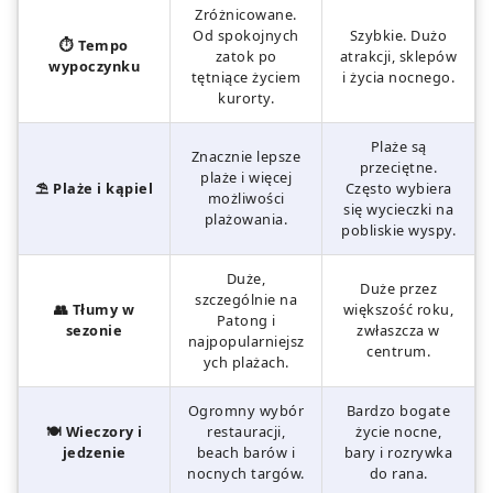
Zróżnicowane.
Od spokojnych
Szybkie. Dużo
⏱️ Tempo
zatok po
atrakcji, sklepów
wypoczynku
tętniące życiem
i życia nocnego.
kurorty.
Plaże są
Znacznie lepsze
przeciętne.
plaże i więcej
⛱️ Plaże i kąpiel
Często wybiera
możliwości
się wycieczki na
plażowania.
pobliskie wyspy.
Duże,
Duże przez
szczególnie na
👥 Tłumy w
większość roku,
Patong i
sezonie
zwłaszcza w
najpopularniejsz
centrum.
ych plażach.
Ogromny wybór
Bardzo bogate
🍽️ Wieczory i
restauracji,
życie nocne,
jedzenie
beach barów i
bary i rozrywka
nocnych targów.
do rana.