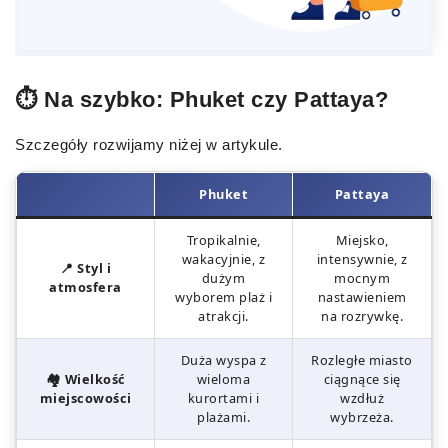
⏱️ Na szybko: Phuket czy Pattaya?
Szczegóły rozwijamy niżej w artykule.
Phuket
Pattaya
Tropikalnie,
Miejsko,
wakacyjnie, z
intensywnie, z
📍 Styl i
dużym
mocnym
atmosfera
wyborem plaż i
nastawieniem
atrakcji.
na rozrywkę.
Duża wyspa z
Rozległe miasto
🏘️ Wielkość
wieloma
ciągnące się
miejscowości
kurortami i
wzdłuż
plażami.
wybrzeża.