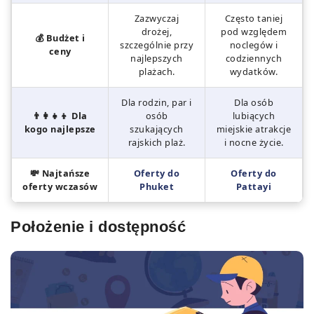
Zazwyczaj
Często taniej
drożej,
pod względem
💰 Budżet i
szczególnie przy
noclegów i
ceny
najlepszych
codziennych
plażach.
wydatków.
Dla rodzin, par i
Dla osób
👨‍👩‍👧‍👦 Dla
osób
lubiących
kogo najlepsze
szukających
miejskie atrakcje
rajskich plaż.
i nocne życie.
💸 Najtańsze
Oferty do
Oferty do
oferty wczasów
Phuket
Pattayi
Położenie i dostępność