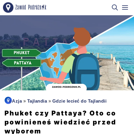
Przejdź
M
do
treści
Azja
»
Tajlandia
»
Gdzie lecieć do Tajlandii
Phuket czy Pattaya? Oto co
powinieneś wiedzieć przed
wyborem