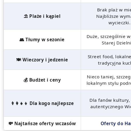
Brak plaż w mie
⛱️ Plaże i kąpiel
Najbliższe wym
wycieczki.
Duże, szczególnie w
👥 Tłumy w sezonie
Starej Dzielni
Street food, lokalne
🍽️ Wieczory i jedzenie
tradycyjna kuc
Nieco taniej, szczeg
💰 Budżet i ceny
lokalnym stylu pod
Dla fanów kultury, h
👨‍👩‍👧‍👦 Dla kogo najlepsze
autentycznego Wi
💸 Najtańsze oferty wczasów
Oferty do Ha