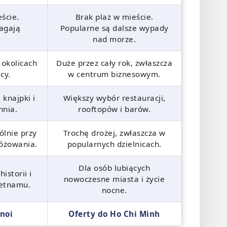
ście.
Brak plaż w mieście.
agają
Popularne są dalsze wypady
nad morze.
 okolicach
Duże przez cały rok, zwłaszcza
cy.
w centrum biznesowym.
 knajpki i
Większy wybór restauracji,
hnia.
rooftopów i barów.
ólnie przy
Trochę drożej, zwłaszcza w
różowania.
popularnych dzielnicach.
Dla osób lubiących
istorii i
nowoczesne miasta i życie
etnamu.
nocne.
noi
Oferty do Ho Chi Minh