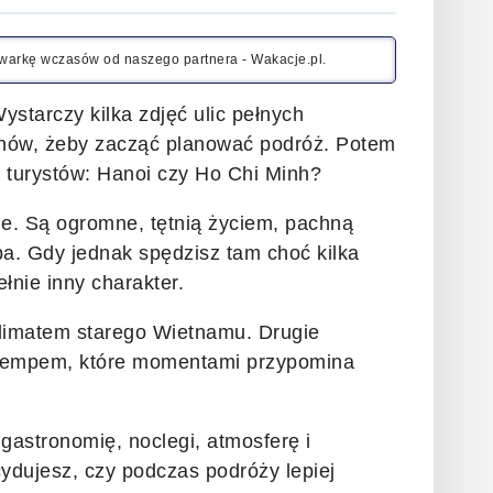
kiwarkę wczasów od naszego partnera - Wakacje.pl.
ystarczy kilka zdjęć ulic pełnych
onów, żeby zacząć planować podróż. Potem
lu turystów: Hanoi czy Ho Chi Minh?
e. Są ogromne, tętnią życiem, pachną
pa. Gdy jednak spędzisz tam choć kilka
łnie inny charakter.
 klimatem starego Wietnamu. Drugie
 i tempem, które momentami przypomina
gastronomię, noclegi, atmosferę i
cydujesz, czy podczas podróży lepiej