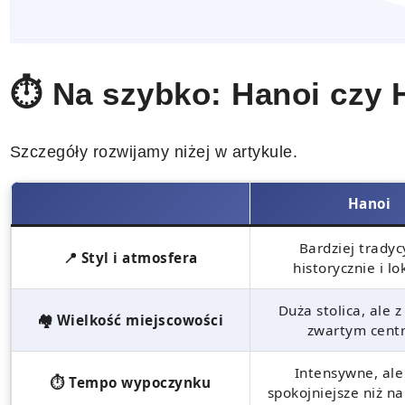
⏱️ Na szybko: Hanoi czy 
Szczegóły rozwijamy niżej w artykule.
Hanoi
Bardziej tradyc
📍 Styl i atmosfera
historycznie i lo
Duża stolica, ale z
🏘️ Wielkość miejscowości
zwartym cent
Intensywne, ale
⏱️ Tempo wypoczynku
spokojniejsze niż na