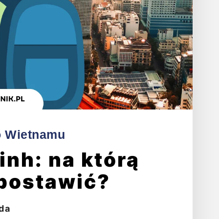
o Wietnamu
inh: na którą
postawić?
da