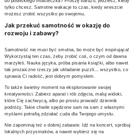
do pobliskiego miasteczka? Proszę bardzo, jedziesz, kiedy
tylko chcesz. Samotne wakacje to czas, kiedy wreszcie
możesz zrobić wszystko po swojemu.
Jak przekuć samotność w okazję do
rozwoju i zabawy?
Samotność nie musi być smutna, bo może być inspirująca!
Wykorzystaj ten czas, żeby zrobić coś, o czym od dawna
marzyłeś. Nauka języka, próba pisania książki, albo nawet
tak prozaiczne rzeczy jak układanie puzzli… wszystko, co
sprawia Ci radość, jest dobrym pomysłem.
To także świetny moment na eksplorowanie swojej
kreatywności. Zabierz aparat i rób zdjęcia, maluj widoki,
które Cię zachwycą, albo po prostu prowadź dziennik
podróży. Takie chwile spędzone sam na sam z własnymi
myślami potrafią zdziałać cuda dla Twojego umysłu.
Nie zapominaj też o dobrej zabawie. Idź na koncert, spróbuj
lokalnych przysmaków, a nawet wybierz się na