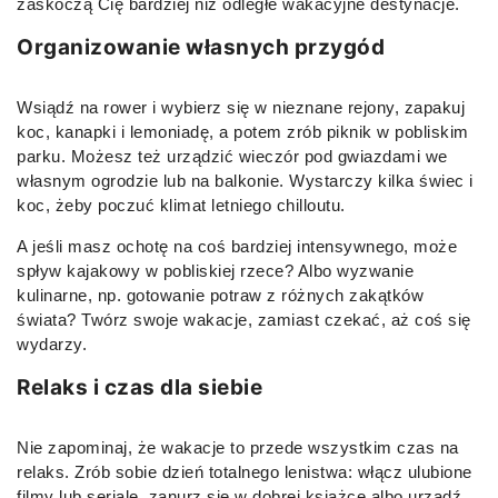
zaskoczą Cię bardziej niż odległe wakacyjne destynacje.
Organizowanie własnych przygód
Wsiądź na rower i wybierz się w nieznane rejony, zapakuj
koc, kanapki i lemoniadę, a potem zrób piknik w pobliskim
parku. Możesz też urządzić wieczór pod gwiazdami we
własnym ogrodzie lub na balkonie. Wystarczy kilka świec i
koc, żeby poczuć klimat letniego chilloutu.
A jeśli masz ochotę na coś bardziej intensywnego, może
spływ kajakowy w pobliskiej rzece? Albo wyzwanie
kulinarne, np. gotowanie potraw z różnych zakątków
świata? Twórz swoje wakacje, zamiast czekać, aż coś się
wydarzy.
Relaks i czas dla siebie
Nie zapominaj, że wakacje to przede wszystkim czas na
relaks. Zrób sobie dzień totalnego lenistwa: włącz ulubione
filmy lub seriale, zanurz się w dobrej książce albo urządź