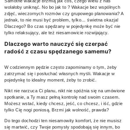
Samotne wakacje brzmią jak coś, czego wielu z nas
wolałoby uniknąć. No bo jak to ? Wakacje bez wspólnych
zdjęć, wieczornych rozmów czy grupowego planowania? A
jednak, to nie musi być problem, tylko… świetna okazja!
Dlaczego? Bo czas spędzany w pojedynkę może być nie
tylko relaksujący, ale też niesamowicie rozwijający.
Dlaczego warto nauczyć się czerpać
radość z czasu spędzanego samemu?
W codziennym pędzie często zapominamy o tym, żeby
zatrzymać się i posłuchać własnych myśli. Wakacje w
pojedynkę to idealny moment, żeby to zrobić.
Nikt nie narzuca Ci planu, nikt nie spóźnia się na umówione
spotkanie, a Ty masz pełną kontrolę nad swoim czasem.
Możesz wstać, kiedy chcesz, jeść, co chcesz, i iść, gdzie
tylko Cię nogi poniosą. Brzmi jak wolność, prawda?
Do tego dochodzi ten niesamowity komfort, że nie musisz
się martwić, czy Twoje pomysły spodobają się innym, bo