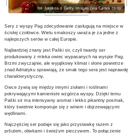
fot. fotokris z Getty Images (via Canva.com)
Sery z wyspy Pag zdecydowanie zasługują na miejsce w
ścisłej czołówce. Wielu smakoszy uważa je za jedne z
najlepszych serów w całej Europie.
Najbardziej znany jest Paški sir, czyli twardy ser
produkowany z mleka owiec wypasanych na wyspie Pag.
Brzmi zwyczajnie, ale wyjątkowy klimat i słone powietrze
znad Adriatyku sprawiają, że smak tego sera jest naprawdę
charakterystyczny.
Owce żywią się między innymi ziołami i roślinami
pokrywającymi kamieniste wzgórza wyspy. Dzięki temu
Paški sir ma intensywny aromat i lekko pikantny posmak,
który świetnie komponuje się z winem i dojrzewającymi
wędlinami.
Najczęściej ser podaje się jako przystawkę razem z
pršutem, oliwkami i świeżym pieczywem. To połączenie