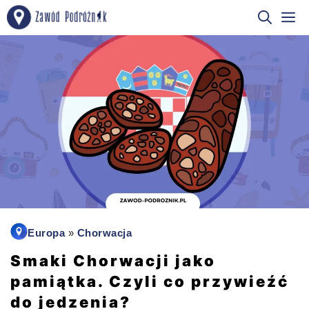
Przejdź
M
do
treści
Europa
»
Chorwacja
Smaki Chorwacji jako
pamiątka. Czyli co przywieźć
do jedzenia?