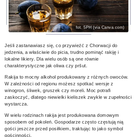
fot. 5PH (via Canva.com)
Jeśli zastanawiasz się, co przywieźć z Chorwacji do
jedzenia, a właściwie do picia, trudno pominąć rakiję i
lokalne likiery. Dla wielu osób są one równie
charakterystyczne jak oliwa czy pršut.
Rakija to mocny alkohol produkowany z różnych owoców.
W zależności od regionu możesz spotkać wersje z
winogron, śliwek, gruszek czy moreli. Moc potrafi
zaskoczyć, dlatego niewielki kieliszek zwykle w zupełności
wystarcza.
W wielu rodzinach rakija jest produkowana domowym
sposobem od pokoleń. Gospodarze często częstują nią
gości jeszcze przed posiłkiem, traktując to jako symbol
gościnności.