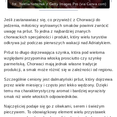
fot. YelenaYemchuk z Getty Images Pro (via Canva.com)
Jeśli zastanawiasz się, co przywieźć z Chorwacji do
jedzenia, miłośnicy wytrawnych smaków powinni zwrócić
uwagę na pršut. To jedna z najbardziej znanych
chorwackich specjalności i produkt, który wielu turystów
odkrywa już podczas pierwszych wakacji nad Adriatykiem.
Pršut to długo dojrzewająca szynka, która pod wieloma
względami przypomina włoską prosciutto czy szynkę
parmeńską. Chorwaci mają jednak własne tradycje
produkcji, a smak może różnić się w zależności od regionu.
Szczególnie ceniony jest dalmatyński pršut, który dojrzewa
przez wiele miesięcy i często jest lekko wędzony. Dzięki
temu ma charakterystyczny aromat i bardziej wyrazisty
smak niż wiele włoskich odpowiedników.
Najczęściej podaje się go z oliwkami, serem i świeżym
pieczywem. To obowiązkowy element wielu przystawek