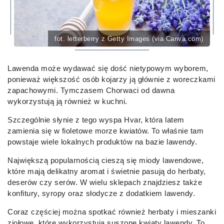
fot. letterberry z Getty Images (via Canva.com)
Lawenda może wydawać się dość nietypowym wyborem,
ponieważ większość osób kojarzy ją głównie z woreczkami
zapachowymi. Tymczasem Chorwaci od dawna
wykorzystują ją również w kuchni.
Szczególnie słynie z tego wyspa Hvar, która latem
zamienia się w fioletowe morze kwiatów. To właśnie tam
powstaje wiele lokalnych produktów na bazie lawendy.
Największą popularnością cieszą się miody lawendowe,
które mają delikatny aromat i świetnie pasują do herbaty,
deserów czy serów. W wielu sklepach znajdziesz także
konfitury, syropy oraz słodycze z dodatkiem lawendy.
Coraz częściej można spotkać również herbaty i mieszanki
ziołowe, które wykorzystują suszone kwiaty lawendy. To