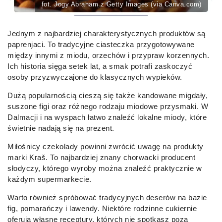
fot. Jogy Abraham z Getty Images (via Canva.com)
Jednym z najbardziej charakterystycznych produktów są
paprenjaci. To tradycyjne ciasteczka przygotowywane
między innymi z miodu, orzechów i przypraw korzennych.
Ich historia sięga setek lat, a smak potrafi zaskoczyć
osoby przyzwyczajone do klasycznych wypieków.
Dużą popularnością cieszą się także kandowane migdały,
suszone figi oraz różnego rodzaju miodowe przysmaki. W
Dalmacji i na wyspach łatwo znaleźć lokalne miody, które
świetnie nadają się na prezent.
Miłośnicy czekolady powinni zwrócić uwagę na produkty
marki Kraš. To najbardziej znany chorwacki producent
słodyczy, którego wyroby można znaleźć praktycznie w
każdym supermarkecie.
Warto również spróbować tradycyjnych deserów na bazie
fig, pomarańczy i lawendy. Niektóre rodzinne cukiernie
oferują własne receptury, których nie spotkasz poza