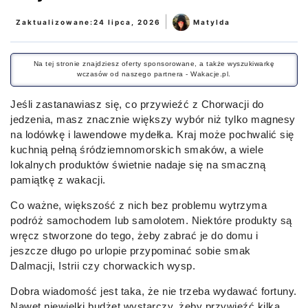
|
Zaktualizowane:
24 lipca, 2026
Matylda
Na tej stronie znajdziesz oferty sponsorowane, a także wyszukiwarkę
wczasów od naszego partnera - Wakacje.pl.
Jeśli zastanawiasz się, co przywieźć z Chorwacji do
jedzenia, masz znacznie większy wybór niż tylko magnesy
na lodówkę i lawendowe mydełka. Kraj może pochwalić się
kuchnią pełną śródziemnomorskich smaków, a wiele
lokalnych produktów świetnie nadaje się na smaczną
pamiątkę z wakacji.
Co ważne, większość z nich bez problemu wytrzyma
podróż samochodem lub samolotem. Niektóre produkty są
wręcz stworzone do tego, żeby zabrać je do domu i
jeszcze długo po urlopie przypominać sobie smak
Dalmacji, Istrii czy chorwackich wysp.
Dobra wiadomość jest taka, że nie trzeba wydawać fortuny.
Nawet niewielki budżet wystarczy, żeby przywieźć kilka