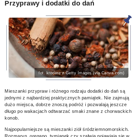
Przyprawy i dodatki do dań
fot. krodere z Getty Images (via Canva.com)
Mieszanki przypraw i różnego rodzaju dodatki do dań są
jednymi z najbardziej praktycznych pamiątek. Nie zajmują
dużo miejsca, dobrze znoszą podróż i pozwalają jeszcze
długo po wakacjach odtwarzać smaki znane z chorwackich
konob.
Najpopularniejsze są mieszanki ziół śródziemnomorskich.
Rozmaryn, oregano, tymianek czy szałwia pojawiają się w