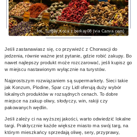
fot. Turgay Koca z berkay08 (via Canva.com)
Jeśli zastanawiasz się, co przywieźć z Chorwacji do
jedzenia, równie ważne jest pytanie, gdzie robić zakupy. Bo
nawet najlepszy produkt może rozczarować, jeśli kupisz go
w miejscu nastawionym wyłącznie na turystów.
Najprostszym rozwiązaniem są supermarkety. Sieci takie
jak Konzum, Plodine, Spar czy Lidl oferują duży wybór
lokalnych produktów w rozsądnych cenach. To dobre
miejsce na zakup oliwy, słodyczy, win, rakiji czy
pakowanych wędlin.
Jeśli zależy ci na wyższej jakości, warto odwiedzić lokalne
targi. Praktycznie każde większe miasto ma swój targ, na
którym mieszkańcy sprzedają oliwę, sery, przyprawy,