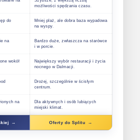
trowane na
Szybsze, z większą liczbą
możliwości spędzania czasu.
tęp do
Mniej plaż, ale dobra baza wypadowa
na wyspy.
ie na
Bardzo duże, zwłaszcza na starówce
i w porcie.
ione wokół
Największy wybór restauracji i życia
nocnego w Dalmacji.
pod
Drożej, szczególnie w ścisłym
centrum.
wionych na
Dla aktywnych i osób lubiących
miejski klimat.
kiej
Oferty do Splitu