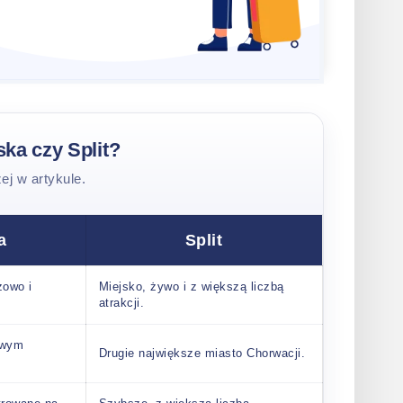
ka czy Split?
ej w artykule.
a
Split
żowo i
Miejsko, żywo i z większą liczbą
atrakcji.
owym
Drugie największe miasto Chorwacji.