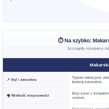
⏱️ Na szybko: Makars
Szczegóły rozwijamy niż
Makarsk
Typowo wakacyjnie, pla
📍 Styl i atmosfera
bardziej kameralnie.
Duży kurort z kompakt
🏘️ Wielkość miejscowości
centrum.