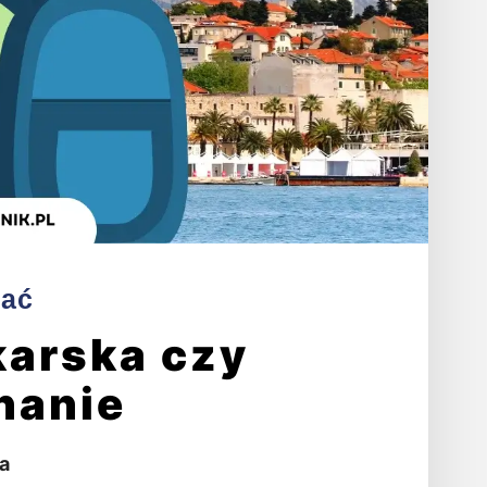
hać
arska czy
nanie
a