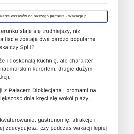
kiwarkę wczasów od naszego partnera - Wakacje.pl.
runku staje się trudniejszy, niż
a liście zostają dwa bardzo popularne
ska czy Split?
że i doskonałą kuchnię, ale charakter
m nadmorskim kurortem, drugie dużym
kcji.
i z Pałacem Dioklecjana i promami na
ększość dnia kręci się wokół plaży,
waterowanie, gastronomię, atrakcje i
ej zdecydujesz, czy podczas wakacji lepiej