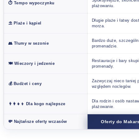
Spokojniejsze, skoncen
⏱️ Tempo wypoczynku
plażowaniu.
Długie plaże i łatwy dos
⛱️ Plaże i kąpiel
morza.
Bardzo duże, szczególn
👥 Tłumy w sezonie
promenadzie.
Restauracje i bary skup
🍽️ Wieczory i jedzenie
promenady.
Zazwyczaj nieco taniej 
💰 Budżet i ceny
względem noclegów.
Dla rodzin i osób nasta
👨‍👩‍👧‍👦 Dla kogo najlepsze
plażowanie.
💸 Najtańsze oferty wczasów
Oferty do Makars