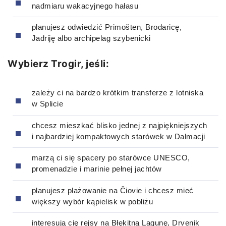
nadmiaru wakacyjnego hałasu
planujesz odwiedzić Primošten, Brodaricę,
Jadriję albo archipelag szybenicki
Wybierz Trogir, jeśli:
zależy ci na bardzo krótkim transferze z lotniska
w Splicie
chcesz mieszkać blisko jednej z najpiękniejszych
i najbardziej kompaktowych starówek w Dalmacji
marzą ci się spacery po starówce UNESCO,
promenadzie i marinie pełnej jachtów
planujesz plażowanie na Čiovie i chcesz mieć
większy wybór kąpielisk w pobliżu
interesują cię rejsy na Błękitną Lagunę, Drvenik