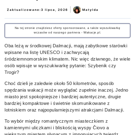
|
Zaktualizowane:
3 lipca, 2026
Matylda
Na tej stronie znajdziesz oferty sponsorowane, a także wyszukiwarkę
wczasów od naszego partnera - Wakacje.pl.
Oba leżą w środkowej Dalmacji, mają zabytkowe starówki
wpisane na listę UNESCO i zachwycają
śródziemnomorskim klimatem. Nic więc dziwnego, że wiele
osób wpisuje w wyszukiwarkę pytanie: Szybenik czy
Trogir?
Choć dzieli je zaledwie około 50 kilometrów, sposób
spędzania wakacji może wyglądać zupełnie inaczej. Jedno
miasto jest spokojniejsze i bardziej autentyczne, drugie
bardziej kompaktowe i świetnie skomunikowane z
lotniskiem oraz najpopularniejszymi atrakcjami Dalmacji.
To wybór między romantycznym miasteczkiem z
kamiennymi uliczkami i bliskością wyspy Čiovo a
większym miastem słynącym z imponujących twierdz,