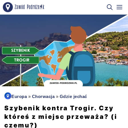
Przejdź
M
do
treści
Europa
»
Chorwacja
»
Gdzie jechać
Szybenik kontra Trogir. Czy
któreś z miejsc przeważa? (i
czemu?)