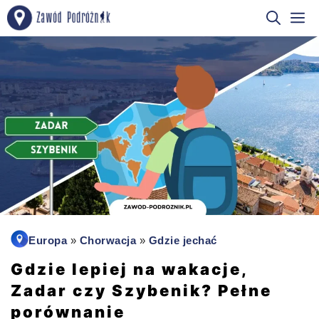
Przejdź
M
do
treści
Europa
»
Chorwacja
»
Gdzie jechać
Gdzie lepiej na wakacje,
Zadar czy Szybenik? Pełne
porównanie