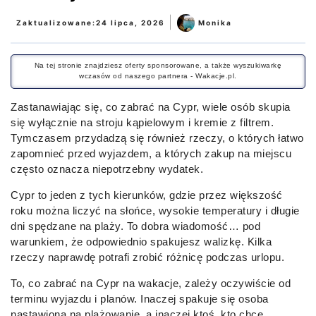
|
Zaktualizowane:
24 lipca, 2026
Monika
Na tej stronie znajdziesz oferty sponsorowane, a także wyszukiwarkę
wczasów od naszego partnera - Wakacje.pl.
Zastanawiając się, co zabrać na Cypr, wiele osób skupia
się wyłącznie na stroju kąpielowym i kremie z filtrem.
Tymczasem przydadzą się również rzeczy, o których łatwo
zapomnieć przed wyjazdem, a których zakup na miejscu
często oznacza niepotrzebny wydatek.
Cypr to jeden z tych kierunków, gdzie przez większość
roku można liczyć na słońce, wysokie temperatury i długie
dni spędzane na plaży. To dobra wiadomość… pod
warunkiem, że odpowiednio spakujesz walizkę. Kilka
rzeczy naprawdę potrafi zrobić różnicę podczas urlopu.
To, co zabrać na Cypr na wakacje, zależy oczywiście od
terminu wyjazdu i planów. Inaczej spakuje się osoba
nastawiona na plażowanie, a inaczej ktoś, kto chce