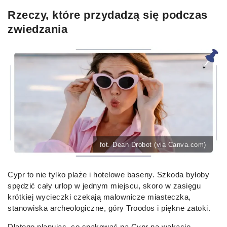
Rzeczy, które przydadzą się podczas
zwiedzania
fot. Dean Drobot (via Canva.com)
Cypr to nie tylko plaże i hotelowe baseny. Szkoda byłoby
spędzić cały urlop w jednym miejscu, skoro w zasięgu
krótkiej wycieczki czekają malownicze miasteczka,
stanowiska archeologiczne, góry Troodos i piękne zatoki.
Dlatego planując, co spakować na Cypr na wakacje,