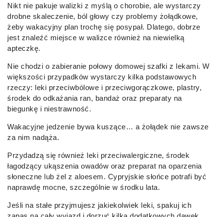
Nikt nie pakuje walizki z myślą o chorobie, ale wystarczy
drobne skaleczenie, ból głowy czy problemy żołądkowe,
żeby wakacyjny plan trochę się posypał. Dlatego, dobrze
jest znaleźć miejsce w walizce również na niewielką
apteczkę.
Nie chodzi o zabieranie połowy domowej szafki z lekami. W
większości przypadków wystarczy kilka podstawowych
rzeczy: leki przeciwbólowe i przeciwgorączkowe, plastry,
środek do odkażania ran, bandaż oraz preparaty na
biegunkę i niestrawność.
Wakacyjne jedzenie bywa kuszące… a żołądek nie zawsze
za nim nadąża.
Przydadzą się również leki przeciwalergiczne, środek
łagodzący ukąszenia owadów oraz preparat na oparzenia
słoneczne lub żel z aloesem. Cypryjskie słońce potrafi być
naprawdę mocne, szczególnie w środku lata.
Jeśli na stałe przyjmujesz jakiekolwiek leki, spakuj ich
zapas na cały wyjazd i dorzuć kilka dodatkowych dawek.