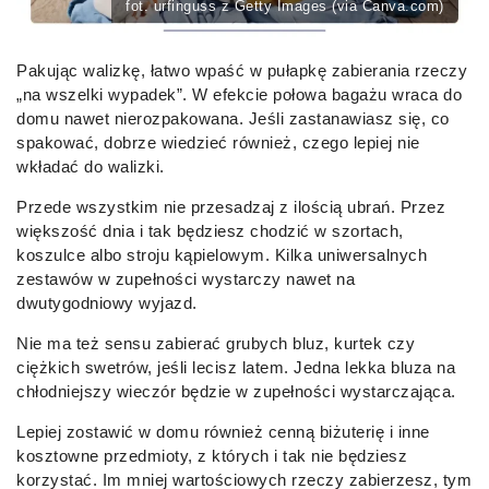
fot. urfinguss z Getty Images (via Canva.com)
Pakując walizkę, łatwo wpaść w pułapkę zabierania rzeczy
„na wszelki wypadek”. W efekcie połowa bagażu wraca do
domu nawet nierozpakowana. Jeśli zastanawiasz się, co
spakować, dobrze wiedzieć również, czego lepiej nie
wkładać do walizki.
Przede wszystkim nie przesadzaj z ilością ubrań. Przez
większość dnia i tak będziesz chodzić w szortach,
koszulce albo stroju kąpielowym. Kilka uniwersalnych
zestawów w zupełności wystarczy nawet na
dwutygodniowy wyjazd.
Nie ma też sensu zabierać grubych bluz, kurtek czy
ciężkich swetrów, jeśli lecisz latem. Jedna lekka bluza na
chłodniejszy wieczór będzie w zupełności wystarczająca.
Lepiej zostawić w domu również cenną biżuterię i inne
kosztowne przedmioty, z których i tak nie będziesz
korzystać. Im mniej wartościowych rzeczy zabierzesz, tym