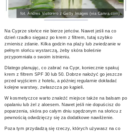
fot. Andres Victorero z Getty Images (via Canva.com)
Na Cyprze słońce nie bierze jeńców. Nawet jeśli na co
dzień rzadko sięgasz po krem z filtrem, tutaj szybko
zmienisz zdanie. Kilka godzin na plaży lub zwiedzanie w
pełnym słońcu wystarczą, żeby skóra boleśnie
przypomniała o swoim istnieniu.
Dlatego planując, co zabrać na Cypr, koniecznie spakuj
krem z filtrem SPF 30 lub 50. Dobrze nałożyć go jeszcze
przed wyjściem z hotelu, a później regularnie dokładać
kolejne warstwy, zwłaszcza po kąpieli.
W kosmetyczce warto znaleźć miejsce także na balsam po
opalaniu lub żel z aloesem. Nawet jeśli nie dopuścisz do
poparzenia, skóra po całym dniu spędzonym na słońcu z
pewnością odwdzięczy się za dodatkowe nawilżenie.
Poza tym przydadzą się rzeczy, których używasz na co