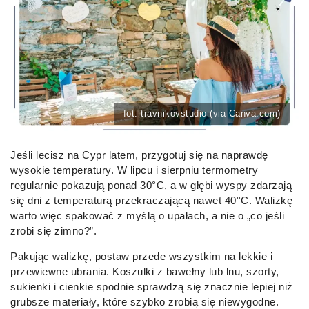
fot. travnikovstudio (via Canva.com)
Jeśli lecisz na Cypr latem, przygotuj się na naprawdę
wysokie temperatury. W lipcu i sierpniu termometry
regularnie pokazują ponad 30°C, a w głębi wyspy zdarzają
się dni z temperaturą przekraczającą nawet 40°C. Walizkę
warto więc spakować z myślą o upałach, a nie o „co jeśli
zrobi się zimno?”.
Pakując walizkę, postaw przede wszystkim na lekkie i
przewiewne ubrania. Koszulki z bawełny lub lnu, szorty,
sukienki i cienkie spodnie sprawdzą się znacznie lepiej niż
grubsze materiały, które szybko zrobią się niewygodne.