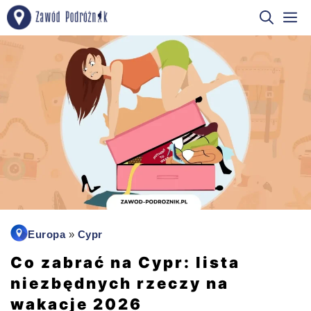
Przejdź
M
do
treści
Europa
»
Cypr
Co zabrać na Cypr: lista
niezbędnych rzeczy na
wakacje 2026