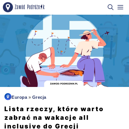
Przejdź
M
do
treści
Europa
»
Grecja
Lista rzeczy, które warto
zabrać na wakacje all
inclusive do Grecji