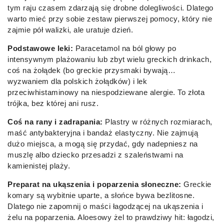
tym raju czasem zdarzają się drobne dolegliwości. Dlatego
warto mieć przy sobie zestaw pierwszej pomocy, który nie
zajmie pół walizki, ale uratuje dzień.
Podstawowe leki:
Paracetamol na ból głowy po
intensywnym plażowaniu lub zbyt wielu greckich drinkach,
coś na żołądek (bo greckie przysmaki bywają…
wyzwaniem dla polskich żołądków) i lek
przeciwhistaminowy na niespodziewane alergie. To złota
trójka, bez której ani rusz.
Coś na rany i zadrapania:
Plastry w różnych rozmiarach,
maść antybakteryjna i bandaż elastyczny. Nie zajmują
dużo miejsca, a mogą się przydać, gdy nadepniesz na
muszlę albo dziecko przesadzi z szaleństwami na
kamienistej plaży.
Preparat na ukąszenia i poparzenia słoneczne:
Greckie
komary są wybitnie uparte, a słońce bywa bezlitosne.
Dlatego nie zapomnij o maści łagodzącej na ukąszenia i
żelu na poparzenia. Aloesowy żel to prawdziwy hit: łagodzi,