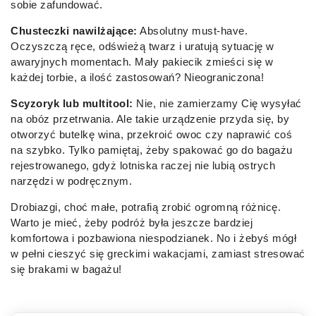
sobie zafundować.
Chusteczki nawilżające:
Absolutny must-have.
Oczyszczą ręce, odświeżą twarz i uratują sytuację w
awaryjnych momentach. Mały pakiecik zmieści się w
każdej torbie, a ilość zastosowań? Nieograniczona!
Scyzoryk lub multitool:
Nie, nie zamierzamy Cię wysyłać
na obóz przetrwania. Ale takie urządzenie przyda się, by
otworzyć butelkę wina, przekroić owoc czy naprawić coś
na szybko. Tylko pamiętaj, żeby spakować go do bagażu
rejestrowanego, gdyż lotniska raczej nie lubią ostrych
narzędzi w podręcznym.
Drobiazgi, choć małe, potrafią zrobić ogromną różnicę.
Warto je mieć, żeby podróż była jeszcze bardziej
komfortowa i pozbawiona niespodzianek. No i żebyś mógł
w pełni cieszyć się greckimi wakacjami, zamiast stresować
się brakami w bagażu!