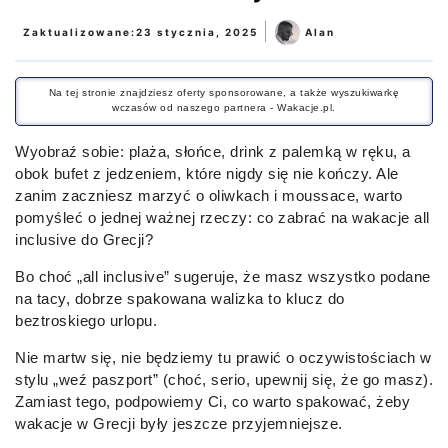
|
Zaktualizowane:
23 stycznia, 2025
Alan
Na tej stronie znajdziesz oferty sponsorowane, a także wyszukiwarkę
wczasów od naszego partnera - Wakacje.pl.
Wyobraź sobie: plaża, słońce, drink z palemką w ręku, a
obok bufet z jedzeniem, które nigdy się nie kończy. Ale
zanim zaczniesz marzyć o oliwkach i moussace, warto
pomyśleć o jednej ważnej rzeczy: co zabrać na wakacje all
inclusive do Grecji?
Bo choć „all inclusive” sugeruje, że masz wszystko podane
na tacy, dobrze spakowana walizka to klucz do
beztroskiego urlopu.
Nie martw się, nie będziemy tu prawić o oczywistościach w
stylu „weź paszport” (choć, serio, upewnij się, że go masz).
Zamiast tego, podpowiemy Ci, co warto spakować, żeby
wakacje w Grecji były jeszcze przyjemniejsze.