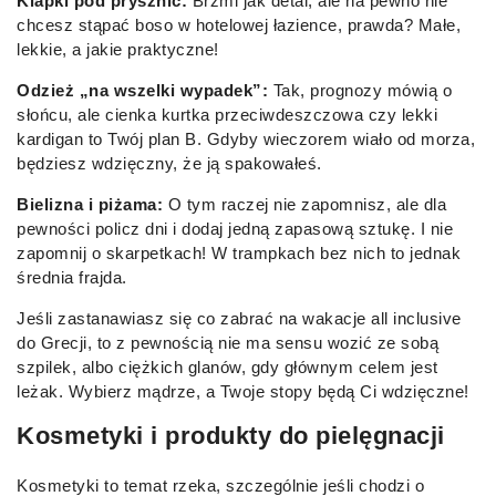
Klapki pod prysznic:
Brzmi jak detal, ale na pewno nie
chcesz stąpać boso w hotelowej łazience, prawda? Małe,
lekkie, a jakie praktyczne!
Odzież „na wszelki wypadek”:
Tak, prognozy mówią o
słońcu, ale cienka kurtka przeciwdeszczowa czy lekki
kardigan to Twój plan B. Gdyby wieczorem wiało od morza,
będziesz wdzięczny, że ją spakowałeś.
Bielizna i piżama:
O tym raczej nie zapomnisz, ale dla
pewności policz dni i dodaj jedną zapasową sztukę. I nie
zapomnij o skarpetkach! W trampkach bez nich to jednak
średnia frajda.
Jeśli zastanawiasz się co zabrać na wakacje all inclusive
do Grecji, to z pewnością nie ma sensu wozić ze sobą
szpilek, albo ciężkich glanów, gdy głównym celem jest
leżak. Wybierz mądrze, a Twoje stopy będą Ci wdzięczne!
Kosmetyki i produkty do pielęgnacji
Kosmetyki to temat rzeka, szczególnie jeśli chodzi o