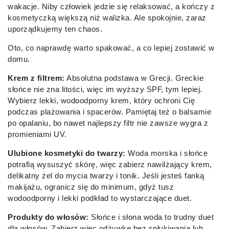
wakacje. Niby człowiek jedzie się relaksować, a kończy z
kosmetyczką większą niż walizka. Ale spokojnie, zaraz
uporządkujemy ten chaos.
Oto, co naprawdę warto spakować, a co lepiej zostawić w
domu.
Krem z filtrem:
Absolutna podstawa w Grecji. Greckie
słońce nie zna litości, więc im wyższy SPF, tym lepiej.
Wybierz lekki, wodoodporny krem, który ochroni Cię
podczas plażowania i spacerów. Pamiętaj też o balsamie
po opalaniu, bo nawet najlepszy filtr nie zawsze wygra z
promieniami UV.
Ulubione kosmetyki do twarzy:
Woda morska i słońce
potrafią wysuszyć skórę, więc zabierz nawilżający krem,
delikatny żel do mycia twarzy i tonik. Jeśli jesteś fanką
makijażu, ogranicz się do minimum, gdyż tusz
wodoodporny i lekki podkład to wystarczające duet.
Produkty do włosów:
Słońce i słona woda to trudny duet
dla włosów. Zabierz więc odżywkę bez spłukiwania lub