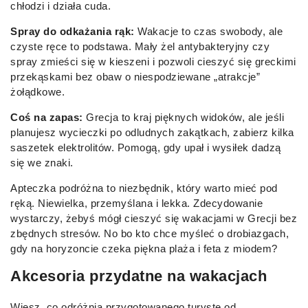
chłodzi i działa cuda.
Spray do odkażania rąk:
Wakacje to czas swobody, ale
czyste ręce to podstawa. Mały żel antybakteryjny czy
spray zmieści się w kieszeni i pozwoli cieszyć się greckimi
przekąskami bez obaw o niespodziewane „atrakcje”
żołądkowe.
Coś na zapas:
Grecja to kraj pięknych widoków, ale jeśli
planujesz wycieczki po odludnych zakątkach, zabierz kilka
saszetek elektrolitów. Pomogą, gdy upał i wysiłek dadzą
się we znaki.
Apteczka podróżna to niezbędnik, który warto mieć pod
ręką. Niewielka, przemyślana i lekka. Zdecydowanie
wystarczy, żebyś mógł cieszyć się wakacjami w Grecji bez
zbędnych stresów. No bo kto chce myśleć o drobiazgach,
gdy na horyzoncie czeka piękna plaża i feta z miodem?
Akcesoria przydatne na wakacjach
Wiesz, co odróżnia przygotowanego turystę od