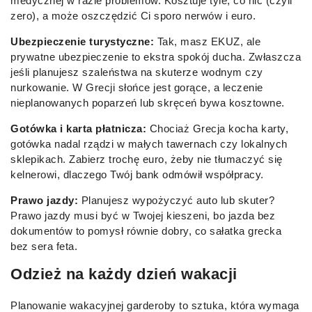
medycznej w razie problemów. Kosztuje tyle, co nic (czyli
zero), a może oszczędzić Ci sporo nerwów i euro.
Ubezpieczenie turystyczne:
Tak, masz EKUZ, ale
prywatne ubezpieczenie to ekstra spokój ducha. Zwłaszcza
jeśli planujesz szaleństwa na skuterze wodnym czy
nurkowanie. W Grecji słońce jest gorące, a leczenie
nieplanowanych poparzeń lub skręceń bywa kosztowne.
Gotówka i karta płatnicza:
Chociaż Grecja kocha karty,
gotówka nadal rządzi w małych tawernach czy lokalnych
sklepikach. Zabierz trochę euro, żeby nie tłumaczyć się
kelnerowi, dlaczego Twój bank odmówił współpracy.
Prawo jazdy:
Planujesz wypożyczyć auto lub skuter?
Prawo jazdy musi być w Twojej kieszeni, bo jazda bez
dokumentów to pomysł równie dobry, co sałatka grecka
bez sera feta.
Odzież na każdy dzień wakacji
Planowanie wakacyjnej garderoby to sztuka, która wymaga