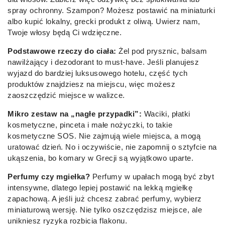
spray ochronny. Szampon? Możesz postawić na miniaturki
albo kupić lokalny, grecki produkt z oliwą. Uwierz nam,
Twoje włosy będą Ci wdzięczne.
Podstawowe rzeczy do ciała:
Żel pod prysznic, balsam
nawilżający i dezodorant to must-have. Jeśli planujesz
wyjazd do bardziej luksusowego hotelu, część tych
produktów znajdziesz na miejscu, więc możesz
zaoszczędzić miejsce w walizce.
Mikro zestaw na „nagłe przypadki”:
Waciki, płatki
kosmetyczne, pinceta i małe nożyczki, to takie
kosmetyczne SOS. Nie zajmują wiele miejsca, a mogą
uratować dzień. No i oczywiście, nie zapomnij o sztyfcie na
ukąszenia, bo komary w Grecji są wyjątkowo uparte.
Perfumy czy mgiełka?
Perfumy w upałach mogą być zbyt
intensywne, dlatego lepiej postawić na lekką mgiełkę
zapachową. A jeśli już chcesz zabrać perfumy, wybierz
miniaturową wersję. Nie tylko oszczędzisz miejsce, ale
unikniesz ryzyka rozbicia flakonu.