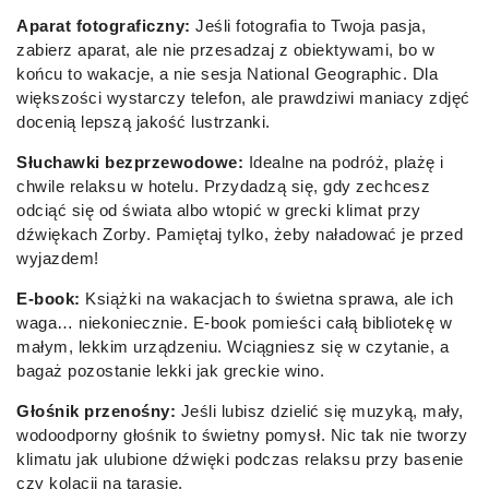
Aparat fotograficzny:
Jeśli fotografia to Twoja pasja,
zabierz aparat, ale nie przesadzaj z obiektywami, bo w
końcu to wakacje, a nie sesja National Geographic. Dla
większości wystarczy telefon, ale prawdziwi maniacy zdjęć
docenią lepszą jakość lustrzanki.
Słuchawki bezprzewodowe:
Idealne na podróż, plażę i
chwile relaksu w hotelu. Przydadzą się, gdy zechcesz
odciąć się od świata albo wtopić w grecki klimat przy
dźwiękach Zorby. Pamiętaj tylko, żeby naładować je przed
wyjazdem!
E-book:
Książki na wakacjach to świetna sprawa, ale ich
waga… niekoniecznie. E-book pomieści całą bibliotekę w
małym, lekkim urządzeniu. Wciągniesz się w czytanie, a
bagaż pozostanie lekki jak greckie wino.
Głośnik przenośny:
Jeśli lubisz dzielić się muzyką, mały,
wodoodporny głośnik to świetny pomysł. Nic tak nie tworzy
klimatu jak ulubione dźwięki podczas relaksu przy basenie
czy kolacji na tarasie.