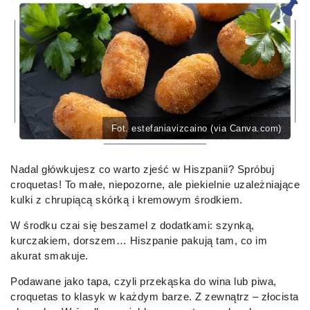
Fot. estefaniavizcaino (via Canva.com)
Nadal główkujesz co warto zjeść w Hiszpanii? Spróbuj
croquetas! To małe, niepozorne, ale piekielnie uzależniające
kulki z chrupiącą skórką i kremowym środkiem.
W środku czai się beszamel z dodatkami: szynką,
kurczakiem, dorszem… Hiszpanie pakują tam, co im
akurat smakuje.
Podawane jako tapa, czyli przekąska do wina lub piwa,
croquetas to klasyk w każdym barze. Z zewnątrz – złocista