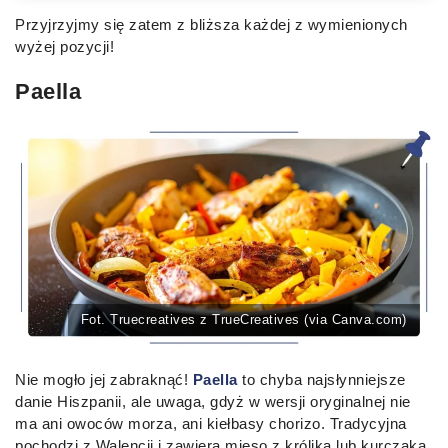
Przyjrzyjmy się zatem z bliższa każdej z wymienionych
wyżej pozycji!
Paella
Fot. Truecreatives z TrueCreatives (via Canva.com)
Nie mogło jej zabraknąć!
Paella
to chyba najsłynniejsze
danie Hiszpanii, ale uwaga, gdyż w wersji oryginalnej nie
ma ani owoców morza, ani kiełbasy chorizo. Tradycyjna
pochodzi z Walencji i zawiera mięso z królika lub kurczaka,