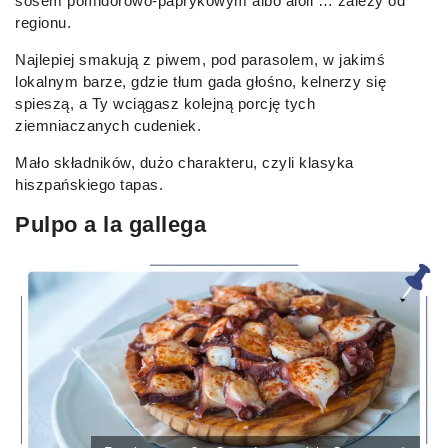
sosem pomidorowo-paprykowym albo aioli … zależy od
regionu.
Najlepiej smakują z piwem, pod parasolem, w jakimś
lokalnym barze, gdzie tłum gada głośno, kelnerzy się
spieszą, a Ty wciągasz kolejną porcję tych
ziemniaczanych cudeniek.
Mało składników, dużo charakteru, czyli klasyka
hiszpańskiego tapas.
Pulpo a la gallega