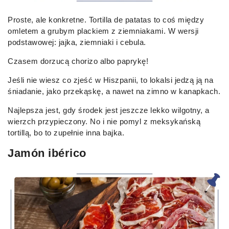
Proste, ale konkretne. Tortilla de patatas to coś między
omletem a grubym plackiem z ziemniakami. W wersji
podstawowej: jajka, ziemniaki i cebula.
Czasem dorzucą chorizo albo paprykę!
Jeśli nie wiesz co zjeść w Hiszpanii, to lokalsi jedzą ją na
śniadanie, jako przekąskę, a nawet na zimno w kanapkach.
Najlepsza jest, gdy środek jest jeszcze lekko wilgotny, a
wierzch przypieczony. No i nie pomyl z meksykańską
tortillą, bo to zupełnie inna bajka.
Jamón ibérico