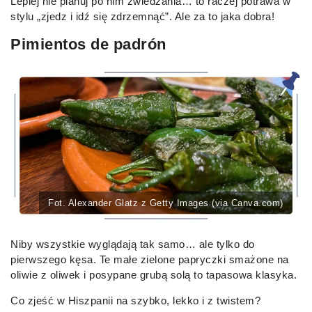
Lepiej nie planuj po nim zwiedzania… to raczej potrawa w
stylu „zjedz i idź się zdrzemnąć”. Ale za to jaka dobra!
Pimientos de padrón
Fot. Alexander Glatz z Getty Images (via Canva.com)
Niby wszystkie wyglądają tak samo… ale tylko do
pierwszego kęsa. Te małe zielone papryczki smażone na
oliwie z oliwek i posypane grubą solą to tapasowa klasyka.
Co zjeść w Hiszpanii na szybko, lekko i z twistem?