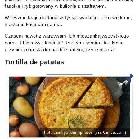
fasolkę i ryż gotowany w bulionie z szafranem.
W reszcie kraju dostaniesz tysiąc wariacji – z krewetkami,
małżami, kałamarnicami…
Czasem nawet z warzywami lub mieszanką wszystkiego
naraz. Kluczowy składnik? Ryż typu bomba i ta słynna
przypieczona skórka na dnie patelni, czyli socarrat.
Tortilla de patatas
Fot. vasiliybudarinphotos (via Canva.com)