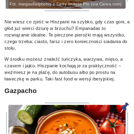
Fot. margouillatphotos z Getty Images Pro (via Canva.com)
Nie wiesz co zjeść w Hiszpanii na szybko, gdy czas goni, a
głód już wierci dziurę w brzuchu? Empanadas to
rozwiązanie idealne. Te pieczone pierożki mają wszystko,
czego trzeba: ciasto, farsz i zero konieczności siadania do
stołu.
W środku możesz znaleźć tuńczyka, warzywa, mięso, a
czasem i jajko. Hiszpanie kochają je za praktyczność –
weźmiesz je na plażę, do autobusu albo po prostu na
ławeczkę w parku. Taki fast food w wersji iberyjskiej.
Gazpacho