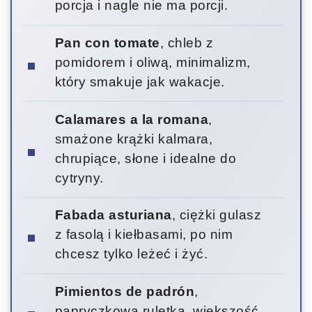
porcja i nagle nie ma porcji.
Pan con tomate
, chleb z
pomidorem i oliwą, minimalizm,
który smakuje jak wakacje.
Calamares a la romana
,
smażone krążki kalmara,
chrupiące, słone i idealne do
cytryny.
Fabada asturiana
, ciężki gulasz
z fasolą i kiełbasami, po nim
chcesz tylko leżeć i żyć.
Pimientos de padrón
,
papryczkowa ruletka, większość