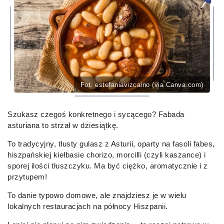
Fot. estefaniavizcaino (via Canva.com)
Szukasz czegoś konkretnego i sycącego? Fabada
asturiana to strzał w dziesiątkę.
To tradycyjny, tłusty gulasz z Asturii, oparty na fasoli fabes,
hiszpańskiej kiełbasie chorizo, morcilli (czyli kaszance) i
sporej ilości tłuszczyku. Ma być ciężko, aromatycznie i z
przytupem!
To danie typowo domowe, ale znajdziesz je w wielu
lokalnych restauracjach na północy Hiszpanii.