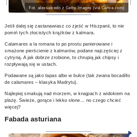
Fot. alexsalcedo z Getty Images (via Canva.com)
Jeśli dalej się zastanawiasz co zjeść w Hiszpanii, to nie
pomiń tych złocistych krążków z kalmara.
Calamares a la romana to po prostu panierowane i
smażone pierścienie z kalmarów, podane najczęściej z
cytryną. A jak dobrze zrobione, to chrupią jak chipsy i
rozpływają się w ustach.
Podawane są jako tapas albo w bułce (tak zwana bocadillo
de calamares – klasyka Madrytu).
Najlepiej smakują nad morzem, w knajpach z widokiem na
plażę. Świeże, gorące i lekko słone… no czego chcieć
więcej?
Fabada asturiana