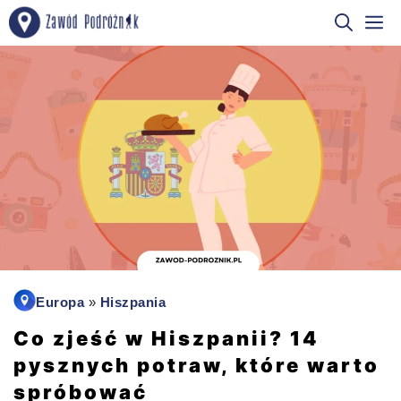
Przejdź
M
do
treści
Europa
»
Hiszpania
Co zjeść w Hiszpanii? 14
pysznych potraw, które warto
spróbować