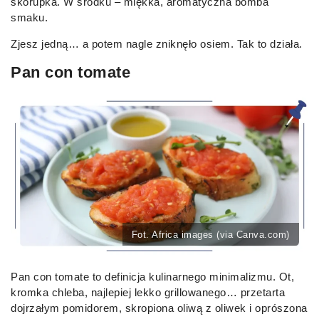
skorupka. W środku – miękka, aromatyczna bomba
smaku.
Zjesz jedną… a potem nagle zniknęło osiem. Tak to działa.
Pan con tomate
Fot. Africa images (via Canva.com)
Pan con tomate to definicja kulinarnego minimalizmu. Ot,
kromka chleba, najlepiej lekko grillowanego… przetarta
dojrzałym pomidorem, skropiona oliwą z oliwek i oprószona