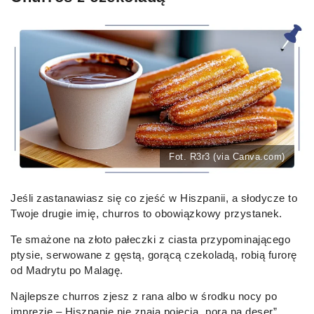
Fot. R3r3 (via Canva.com)
Jeśli zastanawiasz się co zjeść w Hiszpanii, a słodycze to
Twoje drugie imię, churros to obowiązkowy przystanek.
Te smażone na złoto pałeczki z ciasta przypominającego
ptysie, serwowane z gęstą, gorącą czekoladą, robią furorę
od Madrytu po Malagę.
Najlepsze churros zjesz z rana albo w środku nocy po
imprezie – Hiszpanie nie znają pojęcia „pora na deser”.