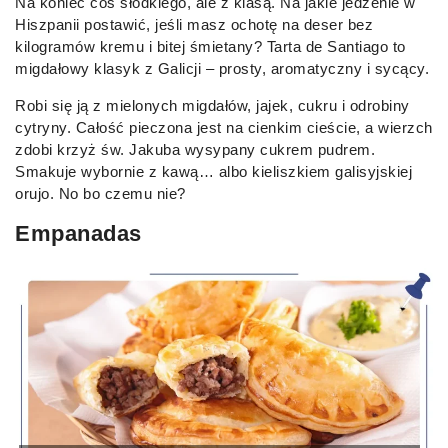
Na koniec coś słodkiego, ale z klasą. Na jakie jedzenie w
Hiszpanii postawić, jeśli masz ochotę na deser bez
kilogramów kremu i bitej śmietany? Tarta de Santiago to
migdałowy klasyk z Galicji – prosty, aromatyczny i sycący.
Robi się ją z mielonych migdałów, jajek, cukru i odrobiny
cytryny. Całość pieczona jest na cienkim cieście, a wierzch
zdobi krzyż św. Jakuba wysypany cukrem pudrem.
Smakuje wybornie z kawą… albo kieliszkiem galisyjskiej
orujo. No bo czemu nie?
Empanadas