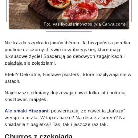
Fot. vasiliybudarinphotos (via Canva.com)
Nie każda szynka to jamón ibérico. Ta hiszpańska perełka
pochodzi z czarnych świń rasy iberyjskiej, które mają
luksusowe życie! Spacerują po dębowych zagajnikach i
zajadają się żołędziami.
Efekt? Delikatne, tłustawe plasterki, które rozpływają się w
ustach.
Najdroższe odmiany dojrzewają nawet kilka lat i potrafią
kosztować majątek.
Ale smaki Hiszpanii
potwierdzają, że nawet ta „tańsza”
wersja to uczta. W tapas barze? Na desce z serem? Na
śniadanie z bagietką? Tak, tak i jeszcze raz tak.
Churros z czekoladą