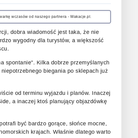
kiwarkę wczasów od naszego partnera - Wakacje.pl.
cji, dobra wiadomość jest taka, że nie
rdzo wygodny dla turystów, a większość
scu.
„na spontanie”. Kilka dobrze przemyślanych
i niepotrzebnego biegania po sklepach już
iście od terminu wyjazdu i planów. Inaczej
Side, a inaczej ktoś planujący objazdówkę
potrafi być bardzo gorące, słońce mocne,
mnomorskich krajach. Właśnie dlatego warto