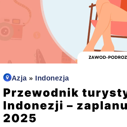
Azja
»
Indonezja
Przewodnik turyst
Indonezji – zaplan
2025