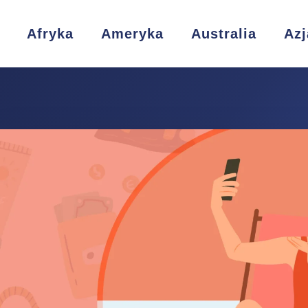
Afryka
Ameryka
Australia
Azj