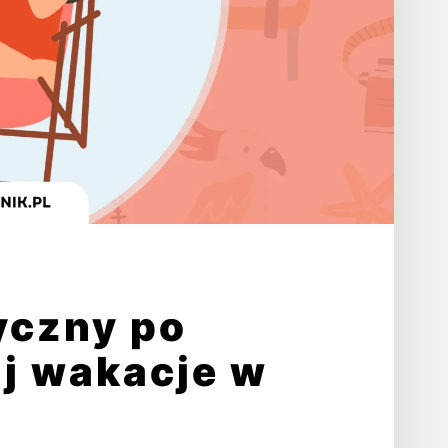
yczny po
uj wakacje w