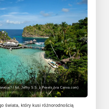
onezję? / fot. Jeffry S.S. z Pexels (via Canva.com)
go świata, który kusi różnorodnością