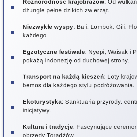
Różnorodność krajobrazów
: Od wulkan
dżungle pełne dzikich zwierząt.
Niezwykłe wyspy
: Bali, Lombok, Gili, F
każdego.
Egzotyczne festiwale
: Nyepi, Waisak i 
pokażą Indonezję od duchowej strony.
Transport na każdą kieszeń
: Loty krajo
bemos dla każdego stylu podróżowania.
Ekoturystyka
: Sanktuaria przyrody, cen
inicjatywy.
Kultura i tradycje
: Fascynujące ceremonie
obrzędy Toradżów.