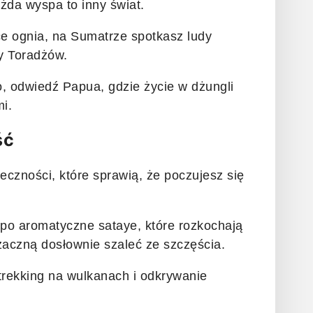
ażda wyspa to inny świat.
ce ognia, na Sumatrze spotkasz ludy
y Toradżów.
o, odwiedź Papua, gdzie życie w dżungli
mi.
ść
eczności, które sprawią, że poczujesz się
po aromatyczne sataye, które rozkochają
zaczną dosłownie szaleć ze szczęścia.
trekking na wulkanach i odkrywanie