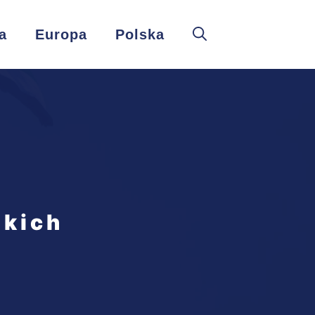
a
Europa
Polska
skich