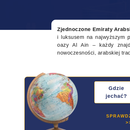
Zjednoczone Emiraty Arabs
i luksusem na najwyższym p
oazy Al Ain – każdy znajd
nowoczesności, arabskiej tra
Gdzie
jechać?
SPRAWD
>