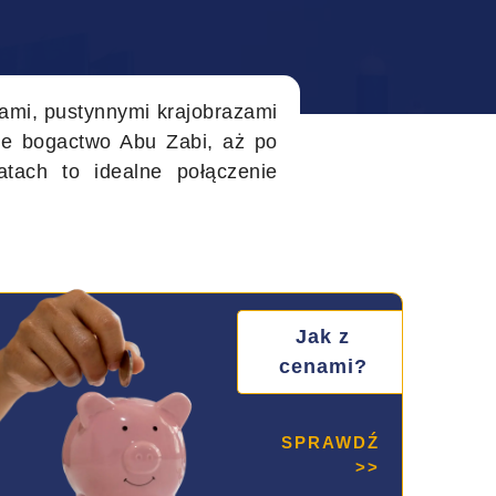
iami, pustynnymi krajobrazami
we bogactwo Abu Zabi, aż po
tach to idealne połączenie
Jak z
cenami?
SPRAWDŹ
>>