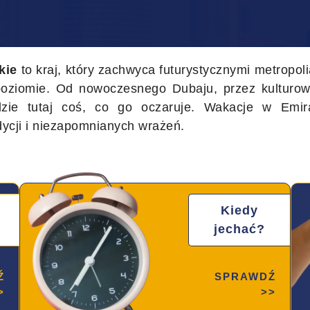
kie
to kraj, który zachwyca futurystycznymi metropol
oziomie. Od nowoczesnego Dubaju, przez kulturo
zie tutaj coś, co go oczaruje. Wakacje w Emira
dycji i niezapomnianych wrażeń.
Kiedy
jechać?
Ź
SPRAWDŹ
>
>>