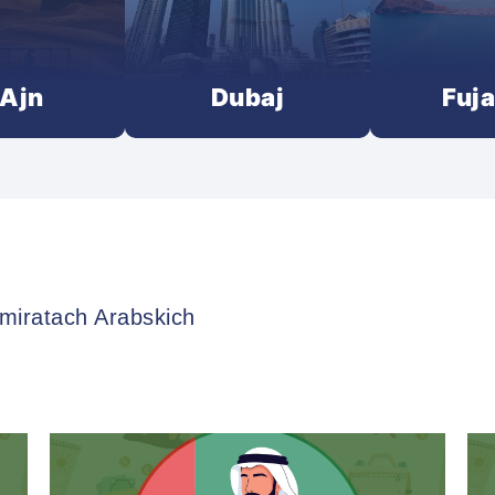
-Ajn
Dubaj
Fuja
miratach Arabskich