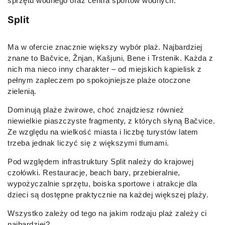
sprzętu wodnego oraz centra sportów wodnych.
Split
Ma w ofercie znacznie większy wybór plaż. Najbardziej
znane to Bačvice, Žnjan, Kašjuni, Bene i Trstenik. Każda z
nich ma nieco inny charakter – od miejskich kąpielisk z
pełnym zapleczem po spokojniejsze plaże otoczone
zielenią.
Dominują plaże żwirowe, choć znajdziesz również
niewielkie piaszczyste fragmenty, z których słyną Bačvice.
Ze względu na wielkość miasta i liczbę turystów latem
trzeba jednak liczyć się z większymi tłumami.
Pod względem infrastruktury Split należy do krajowej
czołówki. Restauracje, beach bary, przebieralnie,
wypożyczalnie sprzętu, boiska sportowe i atrakcje dla
dzieci są dostępne praktycznie na każdej większej plaży.
Wszystko zależy od tego na jakim rodzaju plaż zależy ci
najbardziej?