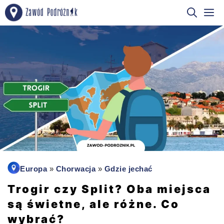
Przejdź
M
do
treści
Europa
»
Chorwacja
»
Gdzie jechać
Trogir czy Split? Oba miejsca
są świetne, ale różne. Co
wybrać?