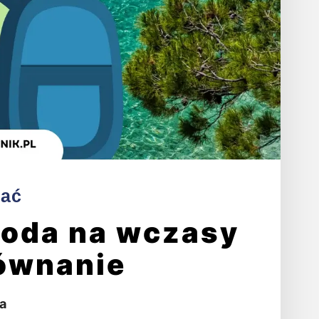
hać
Voda na wczasy
ównanie
a