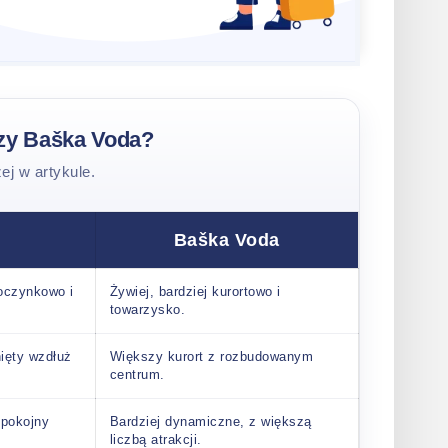
czy Baška Voda?
ej w artykule.
Baška Voda
poczynkowo i
Żywiej, bardziej kurortowo i
towarzysko.
nięty wzdłuż
Większy kurort z rozbudowanym
centrum.
spokojny
Bardziej dynamiczne, z większą
liczbą atrakcji.