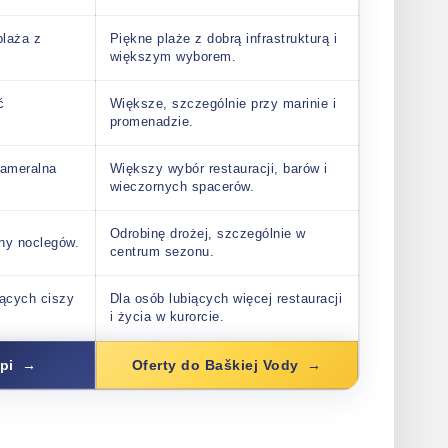
plaża z
Piękne plaże z dobrą infrastrukturą i
większym wyborem.
ć
Większe, szczególnie przy marinie i
promenadzie.
kameralna
Większy wybór restauracji, barów i
wieczornych spacerów.
Odrobinę drożej, szczególnie w
ny noclegów.
centrum sezonu.
jących ciszy
Dla osób lubiących więcej restauracji
i życia w kurorcie.
pi
Oferty do Baškiej Vody