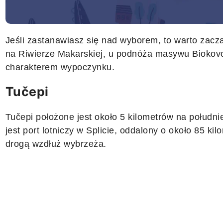
Jeśli zastanawiasz się nad wyborem, to warto zacz
na Riwierze Makarskiej, u podnóża masywu Biokovo
charakterem wypoczynku.
Tučepi
Tučepi położone jest około 5 kilometrów na południ
jest port lotniczy w Splicie, oddalony o około 85 k
drogą wzdłuż wybrzeża.