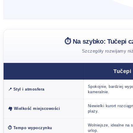
⏱️ Na szybko: Tučepi 
Szczegóły rozwijamy niż
Tučepi
Spokojnie, bardziej wy
📍 Styl i atmosfera
kameralnie.
Niewielki kurort rozciąg
🏘️ Wielkość miejscowości
plaży.
Wolniejsze, idealne na 
⏱️ Tempo wypoczynku
urlop.