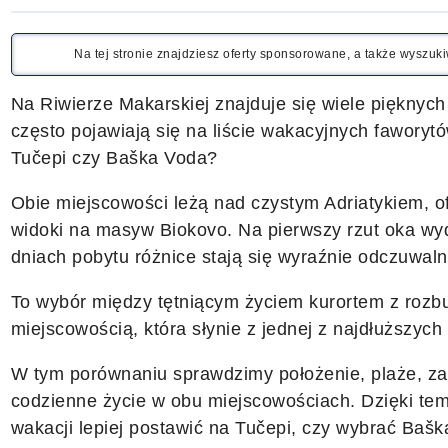
Na tej stronie znajdziesz oferty sponsorowane, a także wyszu
Na Riwierze Makarskiej znajduje się wiele pięknych
często pojawiają się na liście wakacyjnych faworytó
Tučepi czy Baška Voda?
Obie miejscowości leżą nad czystym Adriatykiem, o
widoki na masyw Biokovo. Na pierwszy rzut oka wyd
dniach pobytu różnice stają się wyraźnie odczuwaln
To wybór między tętniącym życiem kurortem z roz
miejscowością, która słynie z jednej z najdłuższych
W tym porównaniu sprawdzimy położenie, plaże, zak
codzienne życie w obu miejscowościach. Dzięki tem
wakacji lepiej postawić na Tučepi, czy wybrać Baš