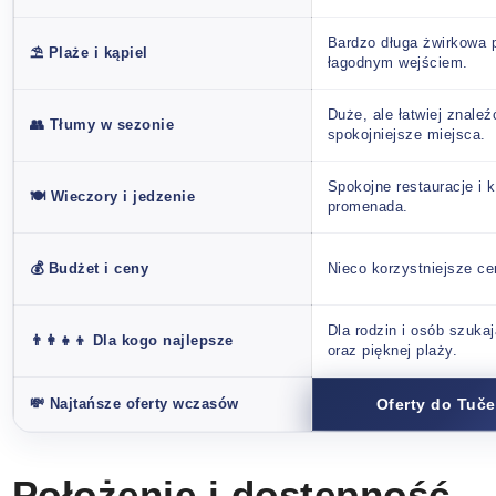
Bardzo długa żwirkowa 
⛱️ Plaże i kąpiel
łagodnym wejściem.
Duże, ale łatwiej znaleź
👥 Tłumy w sezonie
spokojniejsze miejsca.
Spokojne restauracje i 
🍽️ Wieczory i jedzenie
promenada.
💰 Budżet i ceny
Nieco korzystniejsze ce
Dla rodzin i osób szuka
👨‍👩‍👧‍👦 Dla kogo najlepsze
oraz pięknej plaży.
💸 Najtańsze oferty wczasów
Oferty do Tuče
Położenie i dostępność