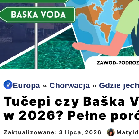
Europa
»
Chorwacja
»
Gdzie jec
Tučepi czy Baška 
w 2026? Pełne por
Zaktualizowane:
3 lipca, 2026
|
Matyld