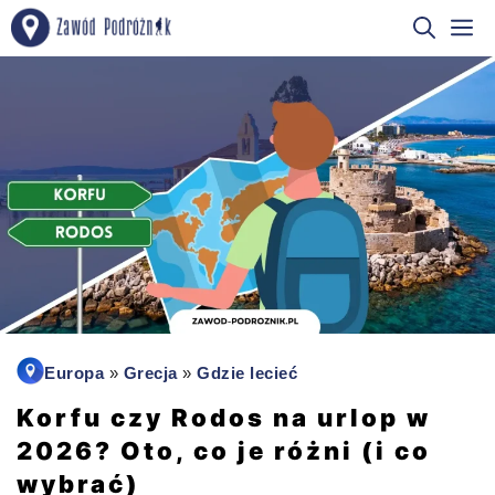
Przejdź
M
do
treści
Europa
»
Grecja
»
Gdzie lecieć
Korfu czy Rodos na urlop w
2026? Oto, co je różni (i co
wybrać)