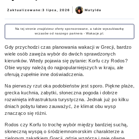
|
Zaktualizowane:
3 lipca, 2026
Matylda
Na tej stronie znajdziesz oferty sponsorowane, a także wyszukiwarkę
wczasów od naszego partnera - Wakacje.pl.
Gdy przychodzi czas planowania wakacji w Grecji, bardzo
wiele osób zawęża wybór do dwóch sprawdzonych
kierunków. Wtedy pojawia się pytanie: Korfu czy Rodos?
Obie wyspy należą do najpopularniejszych w kraju, ale
oferują zupełnie inne doświadczenia.
Na pierwszy rzut oka podobieństw jest sporo. Piękne plaże,
grecka kuchnia, zabytki, słoneczna pogoda i dobrze
rozwinięta infrastruktura turystyczna. Jednak już po kilku
dniach pobytu łatwo zauważyć, że klimat obu wysp
znacząco się różni.
Rodos czy Korfu to trochę wybór między bardziej suchą,
słoneczną wyspą o śródziemnomorskim charakterze a
zielonym zakątkiem Grecji, gdzie wzgórza i gaje oliwne