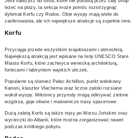
Jeśli należysz do osób, które nie potrafią przez cały urlop
leżeć na plaży, ta sekcja może pomóc rozstrzygnąć
dylemat Korfu czy Rodos. Obie wyspy mają wiele do
zaoferowania, ale ich największe atrakcje są zupełnie inne.
Korfu
Przyciąga przede wszystkim krajobrazami i atmosferą.
Największą atrakcją jest wpisane na listę UNESCO Stare
Miasto Korfu, które zachwyca wenecką architekturą,
fortecami i labiryntem wąskich uliczek.
Popularne są również Pałac Achillion, punkt widokowy
Kanoni, klasztor Vlacherna oraz liczne zatoki rozsiane
wokół wyspy. Miłośnicy przyrody mogą odkrywać zielone
wzgórza, gaje oliwne i malownicze trasy spacerowe.
Dużą zaletą Korfu są także rejsy po Morzu Jońskim oraz
wycieczki do Albanii, które można zorganizować nawet
podczas krótkiego pobytu.