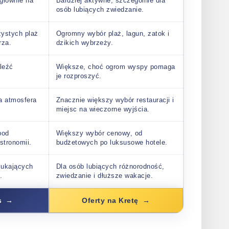
głównie na
Bardziej aktywne, szczególnie dla
osób lubiących zwiedzanie.
zystych plaż
Ogromny wybór plaż, lagun, zatok i
rza.
dzikich wybrzeży.
leźć
Większe, choć ogrom wyspy pomaga
je rozproszyć.
a atmosfera
Znacznie większy wybór restauracji i
miejsc na wieczorne wyjścia.
pod
Większy wybór cenowy, od
stronomii.
budżetowych po luksusowe hotele.
szukających
Dla osób lubiących różnorodność,
.
zwiedzanie i dłuższe wakacje.
s
Oferty na Kretę