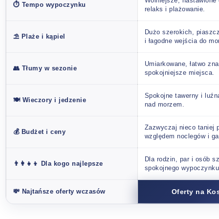
Wolniejsze, nastawione 
⏱️ Tempo wypoczynku
relaks i plażowanie.
Dużo szerokich, piaszc
⛱️ Plaże i kąpiel
i łagodne wejścia do mo
Umiarkowane, łatwo zna
👥 Tłumy w sezonie
spokojniejsze miejsca.
Spokojne tawerny i luźn
🍽️ Wieczory i jedzenie
nad morzem.
Zazwyczaj nieco taniej 
💰 Budżet i ceny
względem noclegów i ga
Dla rodzin, par i osób 
👨‍👩‍👧‍👦 Dla kogo najlepsze
spokojnego wypoczynku
💸 Najtańsze oferty wczasów
Oferty na Ko