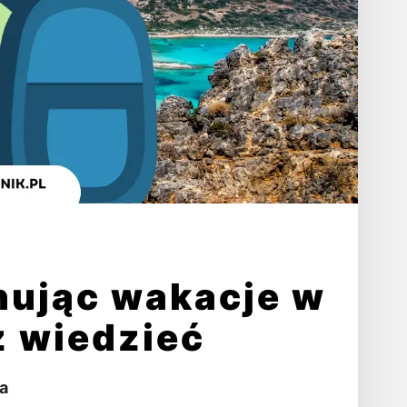
nując wakacje w
z wiedzieć
a