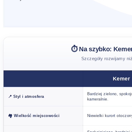
⏱️ Na szybko: Kemer
Szczegóły rozwijamy niż
Kemer
Bardziej zielono, spokojn
📍 Styl i atmosfera
kameralnie.
🏘️ Wielkość miejscowości
Niewielki kurort otoczon