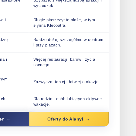
 nastawione
Szybsze, z większą liczbą atrakcji i
wycieczek.
e i
Długie piaszczyste plaże, w tym
słynna Kleopatra.
dziej
Bardzo duże, szczególnie w centrum
i przy plażach.
na i
Więcej restauracji, barów i życia
nocnego.
bnym
Zazwyczaj taniej i łatwiej o okazje.
ych
Dla rodzin i osób lubiących aktywne
.
wakacje.
er
Oferty do Alanyi