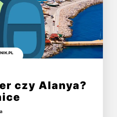
r czy Alanya?
nice
a