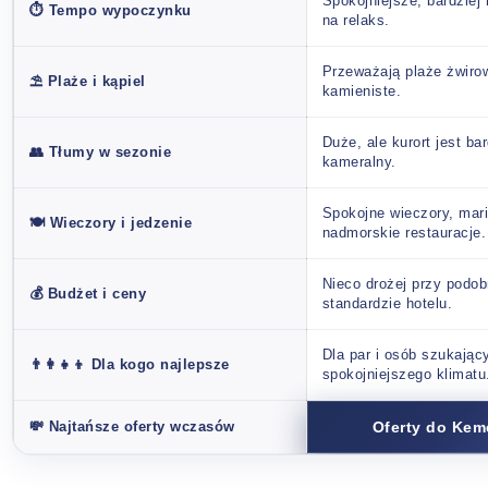
Spokojniejsze, bardziej
⏱️ Tempo wypoczynku
na relaks.
Przeważają plaże żwirow
⛱️ Plaże i kąpiel
kamieniste.
Duże, ale kurort jest bar
👥 Tłumy w sezonie
kameralny.
Spokojne wieczory, mari
🍽️ Wieczory i jedzenie
nadmorskie restauracje.
Nieco drożej przy podo
💰 Budżet i ceny
standardzie hotelu.
Dla par i osób szukając
👨‍👩‍👧‍👦 Dla kogo najlepsze
spokojniejszego klimatu
💸 Najtańsze oferty wczasów
Oferty do Kem