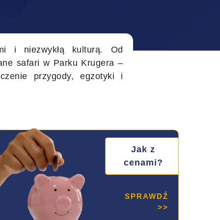
mi i niezwykłą kulturą. Od
ne safari w Parku Krugera –
zenie przygody, egzotyki i
Jak z
cenami?
SPRAWDŹ
>>