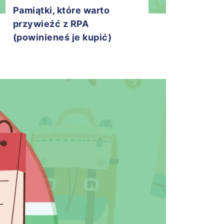
Pamiątki, które warto
przywieźć z RPA
(powinieneś je kupić)