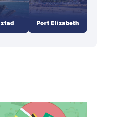
ztad
Port Elizabeth