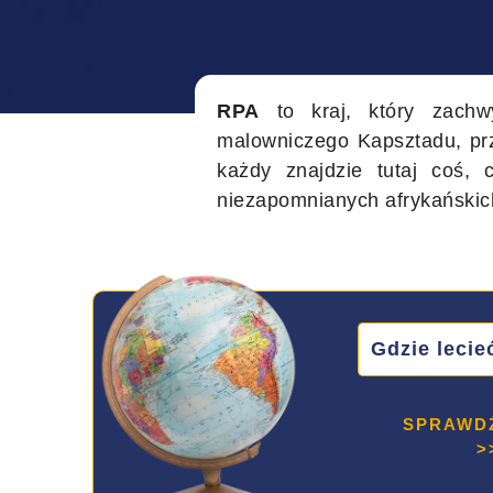
RPA
to kraj, który zachwy
malowniczego Kapsztadu, pr
każdy znajdzie tutaj coś,
niezapomnianych afrykańskic
Gdzie lecie
SPRAWD
>