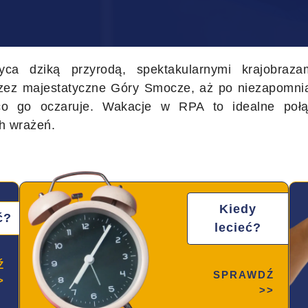
ca dziką przyrodą, spektakularnymi krajobraza
zez majestatyczne Góry Smocze, aż po niezapomnia
 co go oczaruje. Wakacje w RPA to idealne połąc
h wrażeń.
Kiedy
ć?
lecieć?
Ź
SPRAWDŹ
>
>>