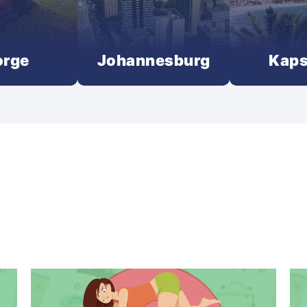
orge
Johannesburg
Kaps