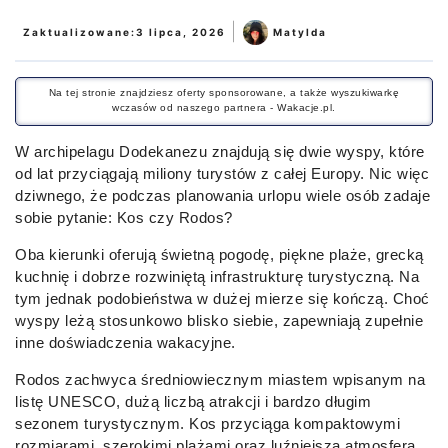
|
Zaktualizowane:
3 lipca, 2026
Matylda
Na tej stronie znajdziesz oferty sponsorowane, a także wyszukiwarkę
wczasów od naszego partnera - Wakacje.pl.
W archipelagu Dodekanezu znajdują się dwie wyspy, które
od lat przyciągają miliony turystów z całej Europy. Nic więc
dziwnego, że podczas planowania urlopu wiele osób zadaje
sobie pytanie: Kos czy Rodos?
Oba kierunki oferują świetną pogodę, piękne plaże, grecką
kuchnię i dobrze rozwiniętą infrastrukturę turystyczną. Na
tym jednak podobieństwa w dużej mierze się kończą. Choć
wyspy leżą stosunkowo blisko siebie, zapewniają zupełnie
inne doświadczenia wakacyjne.
Rodos zachwyca średniowiecznym miastem wpisanym na
listę UNESCO, dużą liczbą atrakcji i bardzo długim
sezonem turystycznym. Kos przyciąga kompaktowymi
rozmiarami, szerokimi plażami oraz luźniejszą atmosferą,