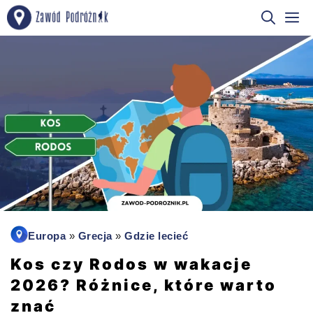
Przejdź
M
do
treści
Europa
»
Grecja
»
Gdzie lecieć
Kos czy Rodos w wakacje
2026? Różnice, które warto
znać