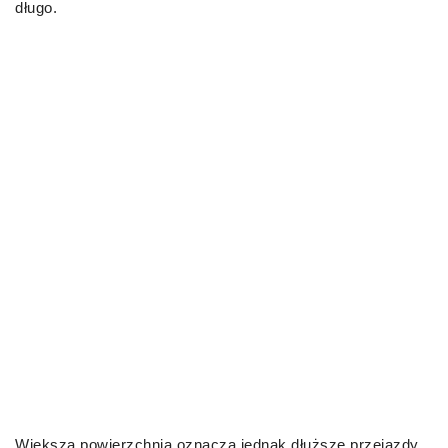
długo.
Większa powierzchnia oznacza jednak dłuższe przejazdy.